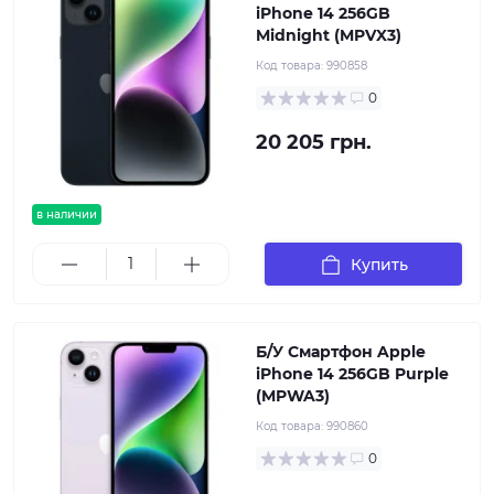
iPhone 14 256GB
Midnight (MPVX3)
Код товара:
990858
0
20 205 грн.
в наличии
Купить
Б/У Смартфон Apple
iPhone 14 256GB Purple
(MPWA3)
Код товара:
990860
0