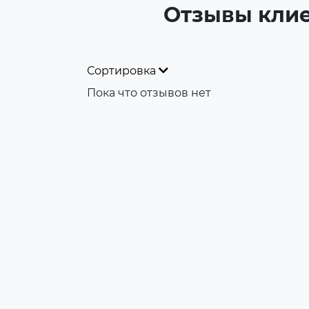
телефонов
Отзывы клие
Б/У iPhone X
Клавиатуры
Б/У iPhone Xs
Сортировка
Корпуса для телефонов
Пока что отзывов нет
Микросхемы для телефонов
Оригинальные коробки
Резинки-уплотнители, скотч
для проклейки
Шлейфы для телефонов