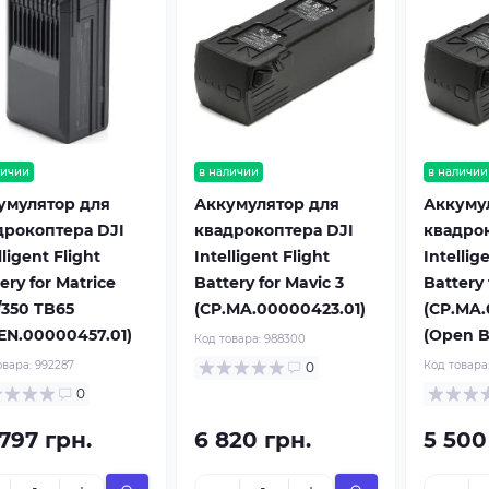
личии
в наличии
в наличии
умулятор для
Аккумулятор для
Аккуму
дрокоптера DJI
квадрокоптера DJI
квадрок
lligent Flight
Intelligent Flight
Intellig
ery for Matrice
Battery for Mavic 3
Battery 
/350 TB65
(CP.MA.00000423.01)
(CP.MA.
.EN.00000457.01)
(Open B
Код товара:
988300
овара:
992287
Код товара
0
0
797 грн.
6 820 грн.
5 500