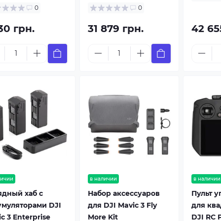
0
0
30 грн.
31 879 грн.
42 65
личии
в наличии
в наличии
ядный хаб с
Набор аксессуаров
Пульт 
умуляторами DJI
для DJI Mavic 3 Fly
для кв
c 3 Enterprise
More Kit
DJI RC 