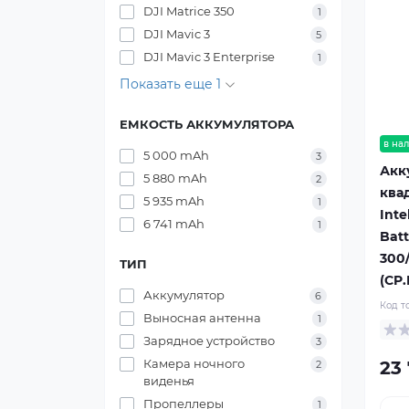
DJI Matrice 350
1
DJI Mavic 3
5
DJI Mavic 3 Enterprise
1
Показать еще 1
ЕМКОСТЬ АККУМУЛЯТОРА
в на
5 000 mAh
3
Акк
5 880 mAh
2
ква
5 935 mAh
1
Inte
6 741 mAh
1
Batt
300
ТИП
(CP
Аккумулятор
6
Код т
Выносная антенна
1
Зарядное устройство
3
Камера ночного
23 
2
виденья
Пропеллеры
1