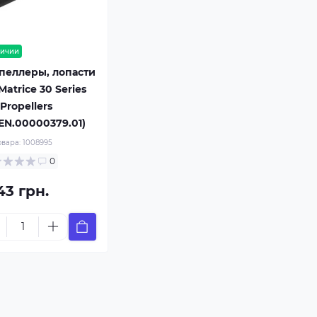
личии
пеллеры, лопасти
Matrice 30 Series
 Propellers
.EN.00000379.01)
овара:
1008995
0
43 грн.