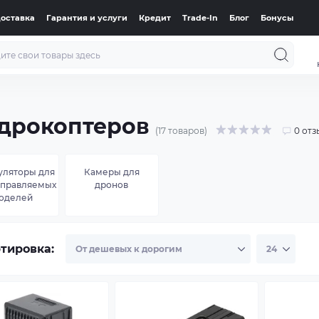
доставка
Гарантия и услуги
Кредит
Trade-In
Блог
Бонусы
адрокоптеров
(17 товаров)
0 отз
уляторы для
Камеры для
управляемых
дронов
оделей
тировка: