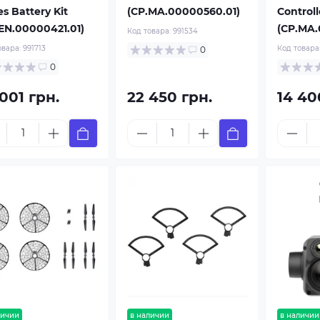
es Battery Kit
(CP.MA.00000560.01)
Controll
EN.00000421.01)
(CP.MA.
Код товара:
991534
овара:
991713
Код товара
0
0
001 грн.
22 450 грн.
14 40
личии
в наличии
в наличии