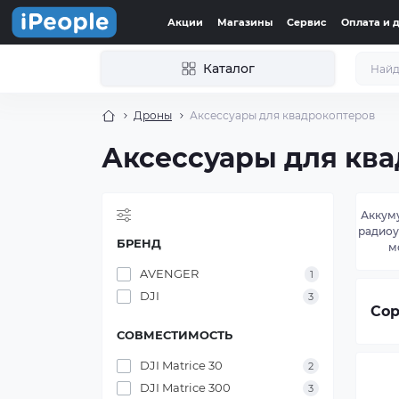
Акции
Магазины
Сервис
Оплата и 
Каталог
Дроны
Аксессуары для квадрокоптеров
Аксессуары для кв
Аккум
радио
БРЕНД
м
AVENGER
1
DJI
3
Сор
СОВМЕСТИМОСТЬ
DJI Matrice 30
2
DJI Matrice 300
3