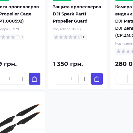
ита пропеллеров
Защита пропеллеров
Камера
Propeller Cage
DJI Spark Part1
видени
PT.000592)
Propeller Guard
DJI Matr
DJI Ze
овара:
05920
Код товара:
05923
(CP.ZM.
0
0
Код товара
9 грн.
1 350 грн.
280 0