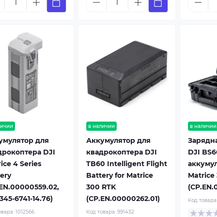
личии
в наличии
в наличии
умулятор для
Аккумулятор для
Зарядн
дрокоптера DJI
квадрокоптера DJI
DJI BS6
ice 4 Series
TB60 Intelligent Flight
аккуму
ery
Battery for Matrice
Matrice
.EN.00000559.02,
300 RTK
(CP.EN.
45-6741-14.76)
(CP.EN.00000262.01)
Код товара
овара:
1012566
Код товара:
991432