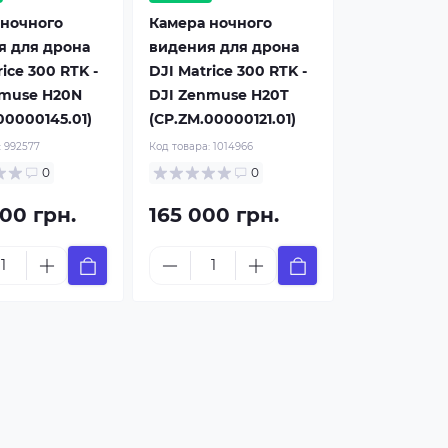
 ночного
Камера ночного
я для дрона
видения для дрона
ice 300 RTK -
DJI Matrice 300 RTK -
nmuse H20N
DJI Zenmuse H20T
00000145.01)
(CP.ZM.00000121.01)
:
992577
Код товара:
1014966
0
0
00 грн.
165 000 грн.