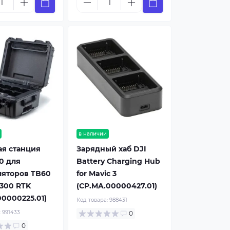
в наличии
ая станция
Зарядный хаб DJI
0 для
Battery Charging Hub
ляторов TB60
for Mavic 3
 300 RTK
(CP.MA.00000427.01)
00000225.01)
Код товара:
988431
:
991433
0
0