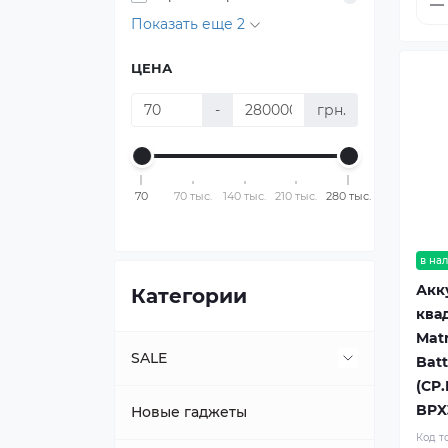
Показать еще 2
ЦЕНА
-
грн.
70
70 тыс.
140 тыс.
210 тыс.
280 тыс.
в на
Акк
Категории
ква
Matr
SALE
Batt
(CP
BPX3
Новые гаджеты
Топ продаж
Код т