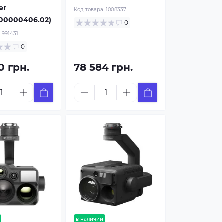
er
Код товара:
1008337
00000406.02)
0
:
991431
0
0 грн.
78 584 грн.
в наличии