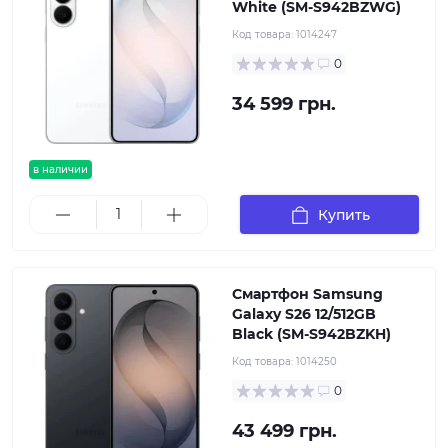
White (SM-S942BZWG)
Код товара:
1014247
0
34 599 грн.
в наличии
Купить
Смартфон Samsung
Galaxy S26 12/512GB
Black (SM-S942BZKH)
Код товара:
1014250
0
43 499 грн.