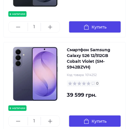
в наличии
Купить
Смартфон Samsung
Galaxy S26 12/512GB
Cobalt Violet (SM-
S942BZVH)
Код товара:
1014252
0
39 599 грн.
в наличии
Купить