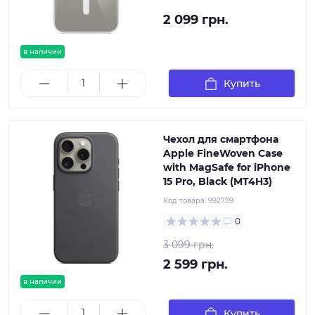
2 099 грн.
в наличии
Купить
Чехол для смартфона
Apple FineWoven Case
with MagSafe for iPhone
15 Pro, Black (MT4H3)
Код товара:
992759
0
3 099 грн.
2 599 грн.
в наличии
Купить