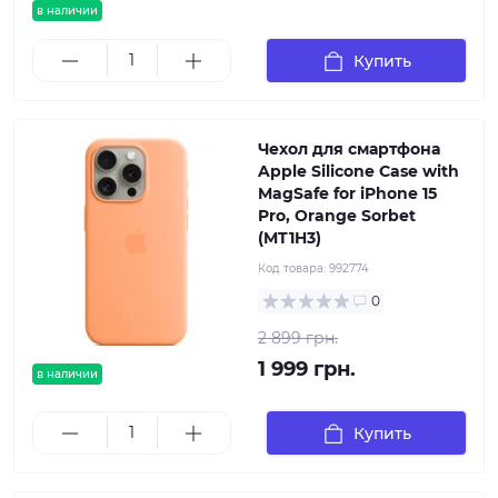
в наличии
Купить
Чехол для смартфона
Apple Silicone Case with
MagSafe for iPhone 15
Pro, Orange Sorbet
(MT1H3)
Код товара:
992774
0
2 899 грн.
1 999 грн.
в наличии
Купить