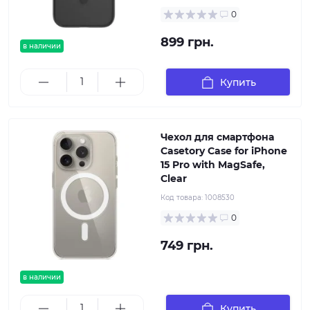
0
899 грн.
в наличии
Купить
Чехол для смартфона
Casetory Case for iPhone
15 Pro with MagSafe,
Clear
Код товара:
1008530
0
749 грн.
в наличии
Купить