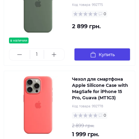
Код товара:
992775
0
2 899 грн.
в наличии
Купить
Чехол для смартфона
Apple Silicone Case with
MagSafe for iPhone 15
Pro, Guava (MT1G3)
Код товара:
992778
0
2 899 грн.
1 999 грн.