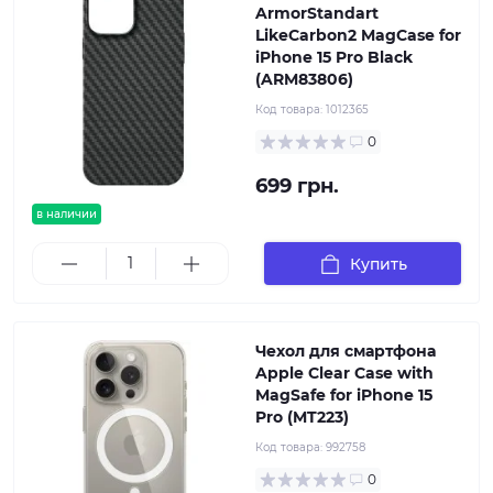
ArmorStandart
LikeCarbon2 MagCase for
iPhone 15 Pro Black
(ARM83806)
Код товара:
1012365
0
699 грн.
в наличии
Купить
Чехол для смартфона
Apple Clear Case with
MagSafe for iPhone 15
Pro (MT223)
Код товара:
992758
0