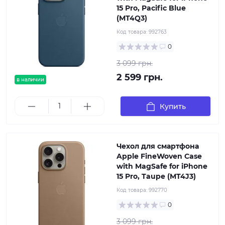
15 Pro, Pacific Blue
(MT4Q3)
Код товара:
992763
0
3 099 грн.
2 599 грн.
в наличии
Купить
Чехол для смартфона
Apple FineWoven Case
with MagSafe for iPhone
15 Pro, Taupe (MT4J3)
Код товара:
992770
0
3 099 грн.