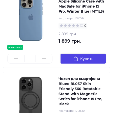
Apple Silicone Case with
MagSafe for iPhone 15
Pro, Winter Blue (MT1L3)
Код товара:
992776
0
2 899 грн.
1 899 грн.
в наличии
Купить
Чехол для смартфона
Blueo BL037 Skin
Friendly 360 Rotatable
Stand with Magnetic
Series for iPhone 15 Pro,
Black
Код товара:
1012320