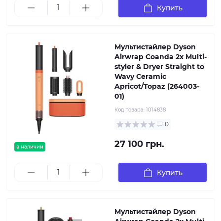
Купить
Мультистайлер Dyson
Airwrap Coanda 2x Multi-
styler & Dryer Straight to
Wavy Ceramic
Apricot/Topaz (264003-
01)
Код товара:
1014838
0
27 100 грн.
в наличии
Купить
Мультистайлер Dyson