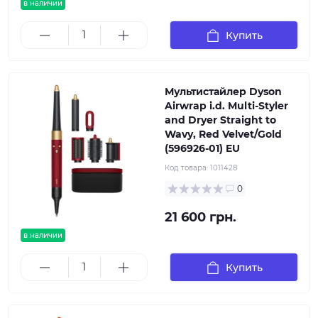
в наличии
Купить
Мультистайлер Dyson
Airwrap i.d. Multi-Styler
and Dryer Straight to
Wavy, Red Velvet/Gold
(596926-01) EU
Код товара:
1011428
0
21 600 грн.
в наличии
Купить