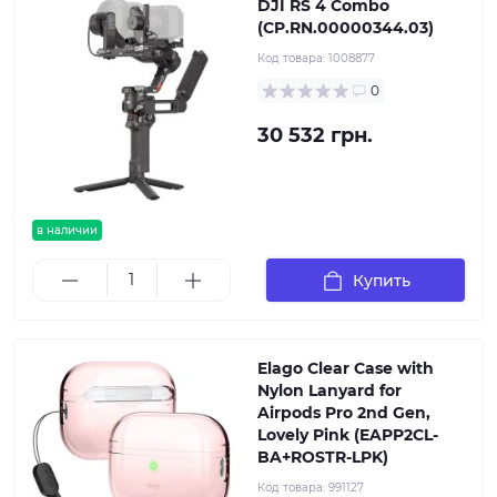
DJI RS 4 Combo
(CP.RN.00000344.03)
Код товара:
1008877
0
30 532 грн.
в наличии
Купить
Elago Clear Case with
Nylon Lanyard for
Airpods Pro 2nd Gen,
Lovely Pink (EAPP2CL-
BA+ROSTR-LPK)
Код товара:
991127