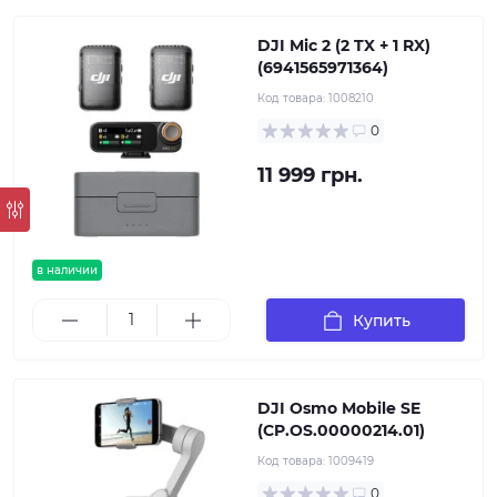
DJI Mic 2 (2 TX + 1 RX)
(6941565971364)
Код товара:
1008210
0
11 999 грн.
в наличии
Купить
DJI Osmo Mobile SE
(CP.OS.00000214.01)
Код товара:
1009419
0