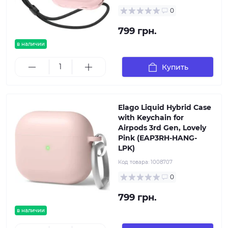
0
799 грн.
в наличии
Купить
Elago Liquid Hybrid Case
with Keychain for
Airpods 3rd Gen, Lovely
Pink (EAP3RH-HANG-
LPK)
Код товара:
1008707
0
799 грн.
в наличии