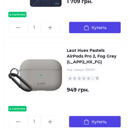
1 709 грн.
в наличии
Купить
Laut Huex Pastels
AirPods Pro 2, Fog Grey
(L_APP2_HX_FG)
Код товара:
990651
0
949 грн.
в наличии
Купить