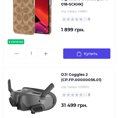
018-SCKHK)
Код товара:
548841
0
1 899 грн.
в наличии
Купить
DJI Goggles 2
(CP.FP.00000056.01)
Код товара:
1008525
0
31 499 грн.