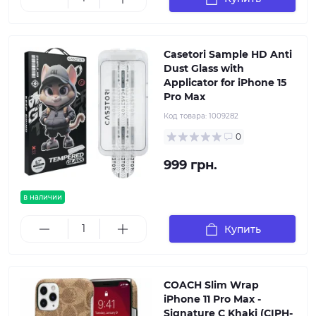
Casetori Sample HD Anti
Dust Glass with
Applicator for iPhone 15
Pro Max
Код товара:
1009282
0
999 грн.
в наличии
Купить
COACH Slim Wrap
iPhone 11 Pro Max -
Signature C Khaki (CIPH-