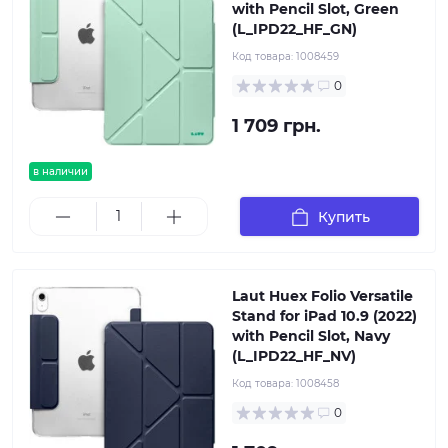
with Pencil Slot, Green
(L_IPD22_HF_GN)
Код товара:
1008459
0
1 709 грн.
в наличии
Купить
Laut Huex Folio Versatile
Stand for iPad 10.9 (2022)
with Pencil Slot, Navy
(L_IPD22_HF_NV)
Код товара:
1008458
0