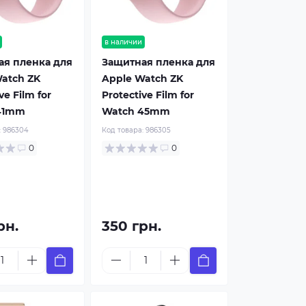
в наличии
ая пленка для
Защитная пленка для
atch ZK
Apple Watch ZK
ve Film for
Protective Film for
41mm
Watch 45mm
:
986304
Код товара:
986305
0
0
рн.
350 грн.