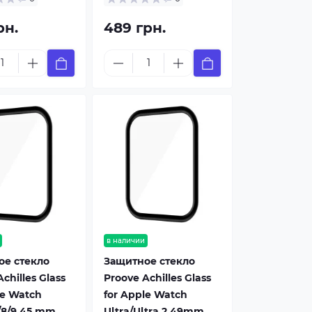
рн.
489 грн.
в наличии
ое стекло
Защитное стекло
chilles Glass
Proove Achilles Glass
le Watch
for Apple Watch
7/8/9 45 mm,
Ultra/Ultra 2 49mm,