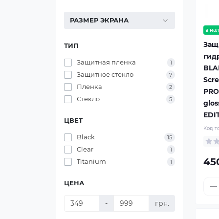
РАЗМЕР ЭКРАНА
в на
Защ
ТИП
гид
Защитная пленка
1
BLA
Защитное стекло
7
Scre
Пленка
2
PRO 
Стекло
5
glo
EDI
ЦВЕТ
Код т
Black
15
Clear
1
45
Titanium
1
ЦЕНА
-
грн.