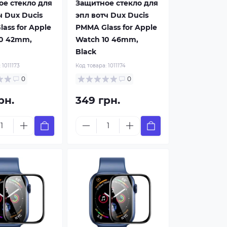
е стекло для
Защитное стекло для
ч Dux Ducis
эпл вотч Dux Ducis
ass for Apple
PMMA Glass for Apple
10 42mm,
Watch 10 46mm,
Black
:
1011173
Код товара:
1011174
0
0
рн.
349 грн.