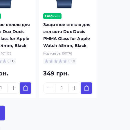
в наличии
е стекло для
Защитное стекло для
ч Dux Ducis
эпл вотч Dux Ducis
ass for Apple
PMMA Glass for Apple
44mm, Black
Watch 45mm, Black
:
1011175
Код товара:
1011176
0
0
рн.
349 грн.