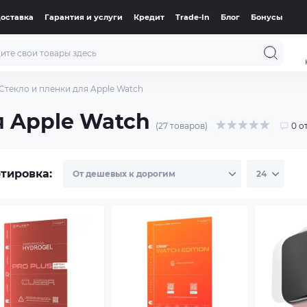
доставка
Гарантия и услуги
Кредит
Trade-In
Блог
Бонусы
Стекло и пленки для Apple Watch
я Apple Watch
(27 товаров)
0 о
тировка: