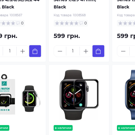
 Black
Black
Black
овара:
1008567
Код товара:
1008568
Код товара
0
0
9 грн.
599 грн.
599 г
личии
в наличии
в наличии