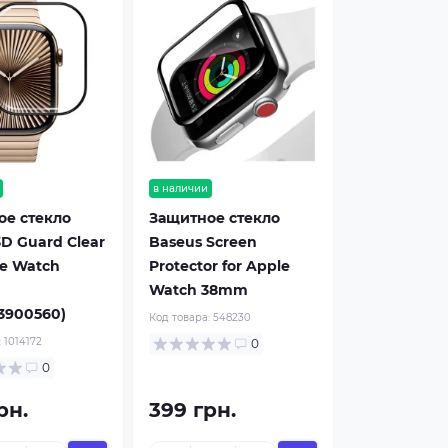
в наличии
ое стекло
Защитное стекло
D Guard Clear
Baseus Screen
le Watch
Protector for Apple
Watch 38mm
3900560)
Код товара:
548230
:
1014172
0
0
рн.
399 грн.