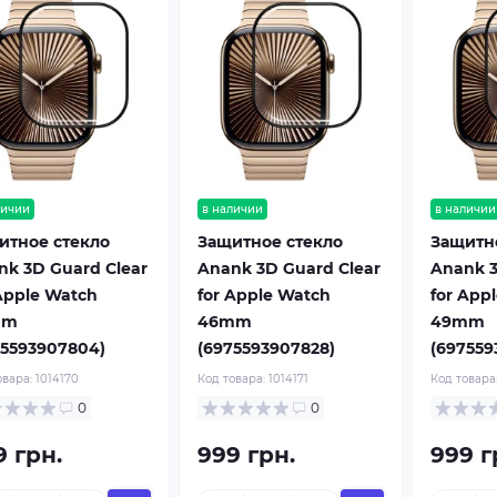
личии
в наличии
в наличии
итное стекло
Защитное стекло
Защитн
nk 3D Guard Clear
Anank 3D Guard Clear
Anank 3
Apple Watch
for Apple Watch
for App
mm
46mm
49mm
75593907804)
(6975593907828)
(697559
овара:
1014170
Код товара:
1014171
Код товара
0
0
9 грн.
999 грн.
999 г