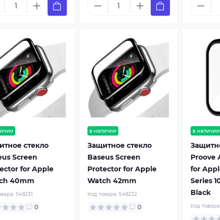
личии
в наличии
в наличии
итное стекло
Защитное стекло
Защитн
eus Screen
Baseus Screen
Proove A
ector for Apple
Protector for Apple
for App
ch 40mm
Watch 42mm
Series 
Black
овара:
548231
Код товара:
548232
Код товара
0
0