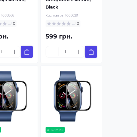
Black
:
1008566
Код товара:
1008629
0
0
рн.
599 грн.
в наличии