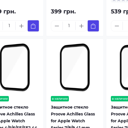
9 грн.
399 грн.
539 г
личии
в наличии
в наличии
итное стекло
Защитное стекло
Защитн
ve Achilles Glass
Proove Achilles Glass
Proove A
Apple Watch
for Apple Watch
for App
es 4/5/6/SE/SE2 44
Series 7/8/9 41 mm,
Series 