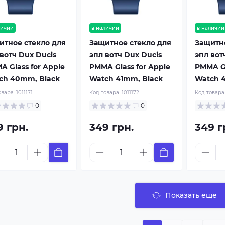
личии
в наличии
в наличии
итное стекло для
Защитное стекло для
Защитно
вотч Dux Ducis
эпл вотч Dux Ducis
эпл вот
A Glass for Apple
PMMA Glass for Apple
PMMA Gl
ch 40mm, Black
Watch 41mm, Black
Watch 
овара:
1011171
Код товара:
1011172
Код товара
0
0
9 грн.
349 грн.
349 г
Показать еще