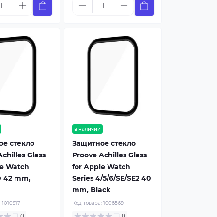
в наличии
ое стекло
Защитное стекло
chilles Glass
Proove Achilles Glass
le Watch
for Apple Watch
10 42 mm,
Series 4/5/6/SE/SE2 40
mm, Black
:
1010917
Код товара:
1008569
0
0