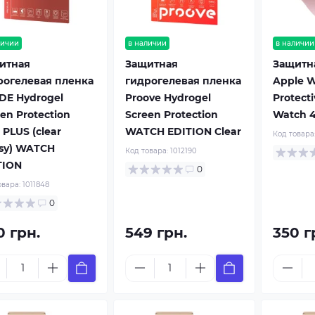
личии
в наличии
в наличии
итная
Защитная
Защитн
рогелевая пленка
гидрогелевая пленка
Apple W
DE Hydrogel
Proove Hydrogel
Protecti
en Protection
Screen Protection
Watch 
PLUS (clear
WATCH EDITION Clear
Код товара
ssy) WATCH
Код товара:
1012190
TION
0
овара:
1011848
0
0 грн.
549 грн.
350 г