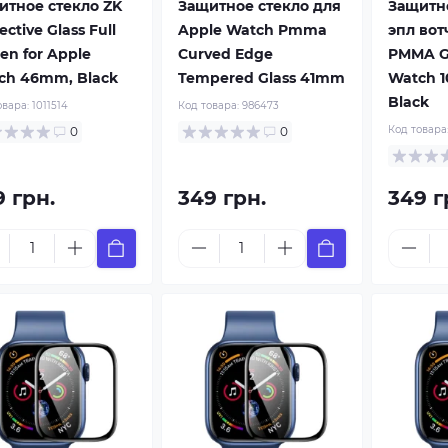
итное стекло ZK
Защитное стекло для
Защитно
ective Glass Full
Apple Watch Pmma
эпл вот
en for Apple
Curved Edge
PMMA Gl
ch 46mm, Black
Tempered Glass 41mm
Watch 
Black
овара:
1011514
Код товара:
986473
Код товара
0
0
9 грн.
349 грн.
349 г