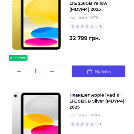
LTE 256GB Yellow
(MD7M4) 2025
Код товара:
1011763
0
32 799 грн.
в наличии
Купить
Планшет Apple iPad 11''
LTE 512GB Silver (MD7P4)
2025
Код товара:
1011768
0