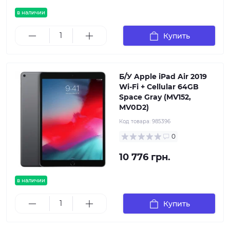
в наличии
Купить
Б/У Apple iPad Air 2019
Wi-Fi + Cellular 64GB
Space Gray (MV152,
MV0D2)
Код товара:
985396
0
10 776 грн.
в наличии
Купить