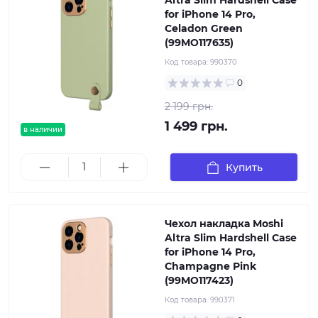
Altra Slim Hardshell Case
for iPhone 14 Pro,
Celadon Green
(99MO117635)
Код товара:
990370
0
2 199 грн.
1 499 грн.
в наличии
Купить
Чехол накладка Moshi
Altra Slim Hardshell Case
for iPhone 14 Pro,
Champagne Pink
(99MO117423)
Код товара:
990371