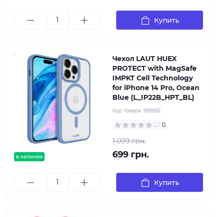
Купить
Чехол LAUT HUEX
PROTECT with MagSafe
IMPKT Cell Technology
for iPhone 14 Pro, Ocean
Blue (L_IP22B_HPT_BL)
Код товара:
989682
0
1 099 грн.
699 грн.
в наличии
Купить