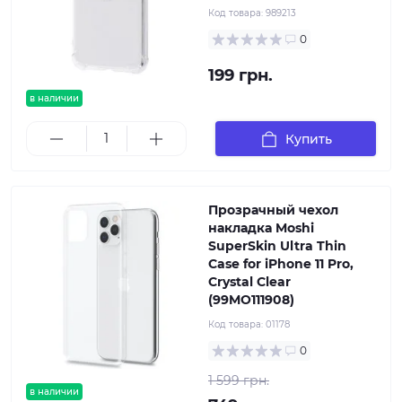
Код товара:
989213
0
199 грн.
в наличии
Купить
Прозрачный чехол
накладка Moshi
SuperSkin Ultra Thin
Case for iPhone 11 Pro,
Crystal Clear
(99MO111908)
Код товара:
01178
0
1 599 грн.
в наличии