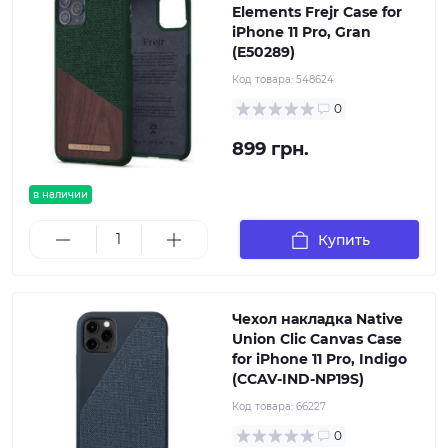
Elements Frejr Case for
iPhone 11 Pro, Gran
(E50289)
Код товара:
548624
0
899 грн.
в наличии
Купить
Чехол накладка Native
Union Clic Canvas Case
for iPhone 11 Pro, Indigo
(CCAV-IND-NP19S)
Код товара:
66227
0