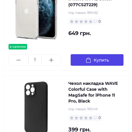
(077CS27229)
Код товара:
895482
0
649 грн.
в наличии
Купить
Чехол накладка WAVE
Colorful Case with
MagSafe for iPhone 11
Pro, Black
Код товара:
992149
0
399 грн.