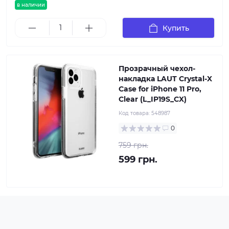
в наличии
Купить
Прозрачный чехол-
накладка LAUT Crystal-X
Case for iPhone 11 Pro,
Clear (L_IP19S_CX)
Код товара:
548987
0
759 грн.
599 грн.