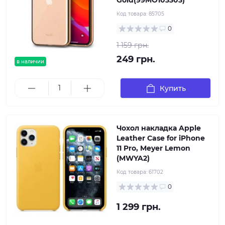
Gold(99MO103303)
Код товара:
85705
0
1 159 грн.
249 грн.
в наличии
Купить
Чохол накладка Apple
Leather Case for iPhone
11 Pro, Meyer Lemon
(MWYA2)
Код товара:
61702
0
1 299 грн.