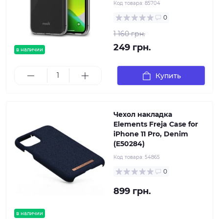
Код товара:
85704
0
1 160 грн.
249 грн.
в наличии
Купить
Чехол накладка
Elements Freja Case for
iPhone 11 Pro, Denim
(E50284)
Код товара:
54865
0
899 грн.
в наличии