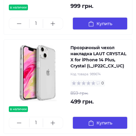
999 грн.
в наличии
Купить
Прозрачный чехол
накладка LAUT CRYSTAL
X for iPhone 14 Plus,
Crystal (L_IP22C_CX_UC)
Код товара:
989674
0
859 грн.
499 грн.
в наличии
Купить