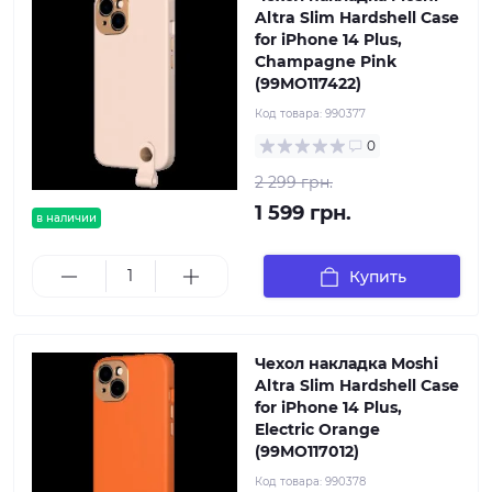
Altra Slim Hardshell Case
for iPhone 14 Plus,
Champagne Pink
(99MO117422)
Код товара:
990377
0
2 299 грн.
1 599 грн.
в наличии
Купить
Чехол накладка Moshi
Altra Slim Hardshell Case
for iPhone 14 Plus,
Electric Orange
(99MO117012)
Код товара:
990378