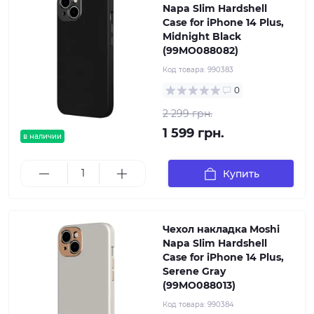
Napa Slim Hardshell
Case for iPhone 14 Plus,
Midnight Black
(99MO088082)
Код товара:
990383
0
2 299 грн.
1 599 грн.
в наличии
Купить
Чехол накладка Moshi
Napa Slim Hardshell
Case for iPhone 14 Plus,
Serene Gray
(99MO088013)
Код товара:
990384