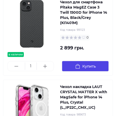
Чехол для смартфона
Pitaka MagEZ Case 3
Twill 1500D for iPhone 14
Plus, Black/Grey
(KI1401M)
Код товара:
991123
0
2 899 грн.
в наличии
Купить
Чехол накладка LAUT
CRYSTAL MATTER X with
MagSafe for iPhone 14
Plus, Crystal
(L_IP22C_CMX_UC)
Код товара:
989673