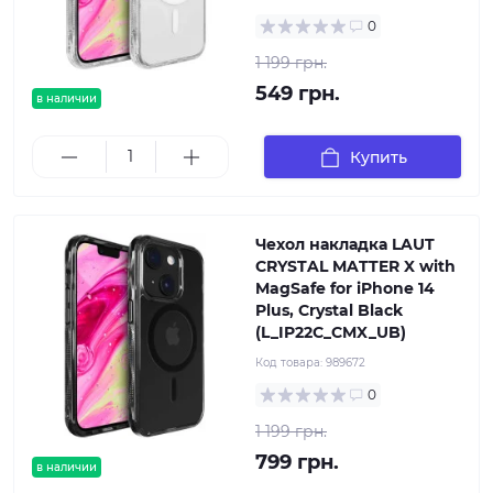
0
1 199 грн.
549 грн.
в наличии
Купить
Чехол накладка LAUT
CRYSTAL MATTER X with
MagSafe for iPhone 14
Plus, Crystal Black
(L_IP22C_CMX_UB)
Код товара:
989672
0
1 199 грн.
799 грн.
в наличии