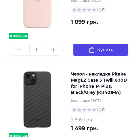
Код товара:
992325
0
1 099 грн.
в наличии
Купить
Чехол - накладка Pitaka
MagEZ Case 3 Twill 600D
for iPhone 14 Plus,
Black/Grey (KI1401MA)
Код товара:
989752
0
2 899 грн.
1 499 грн.
в наличии