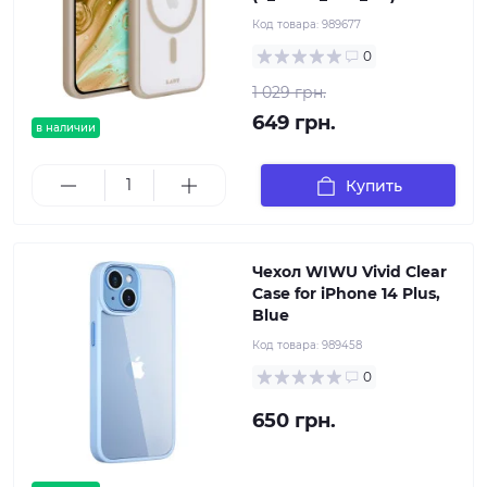
Код товара:
989677
0
1 029 грн.
649 грн.
в наличии
Купить
Чехол WIWU Vivid Clear
Case for iPhone 14 Plus,
Blue
Код товара:
989458
0
650 грн.