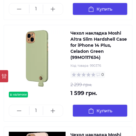
Купить
Чехол накладка Moshi
Altra Slim Hardshell Case
for iPhone 14 Plus,
Celadon Green
(99MO117634)
Код товара:
990376
0
2 299 грн.
1 599 грн.
в наличии
Купить
Чехол накладка Moshi