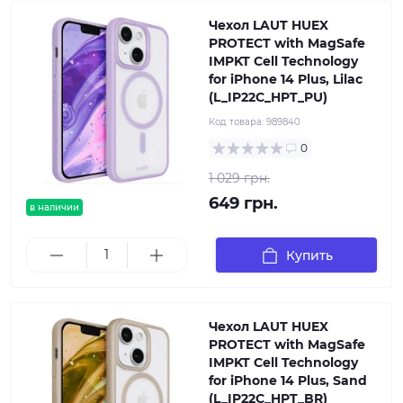
Чехол LAUT HUEX
PROTECT with MagSafe
IMPKT Cell Technology
for iPhone 14 Plus, Lilac
(L_IP22C_HPT_PU)
Код товара:
989840
0
1 029 грн.
649 грн.
в наличии
Купить
Чехол LAUT HUEX
PROTECT with MagSafe
IMPKT Cell Technology
for iPhone 14 Plus, Sand
(L_IP22C_HPT_BR)