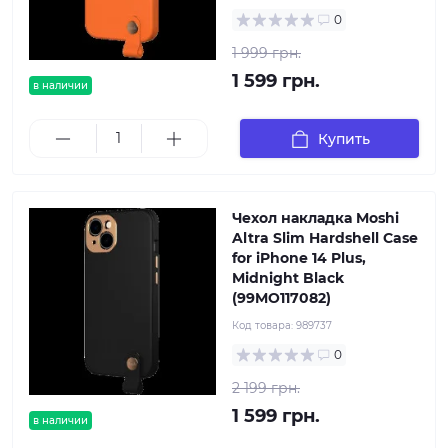
0
1 999 грн.
1 599 грн.
в наличии
Купить
Чехол накладка Moshi
Altra Slim Hardshell Case
for iPhone 14 Plus,
Midnight Black
(99MO117082)
Код товара:
989737
0
2 199 грн.
1 599 грн.
в наличии