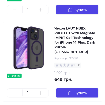
Купить
Чехол LAUT HUEX
PROTECT with MagSafe
IMPKT Cell Technology
for iPhone 14 Plus, Dark
Purple
(L_IP22C_HPT_DPU)
Код товара:
989678
0
1 029 грн.
в наличии
649 грн.
Купить