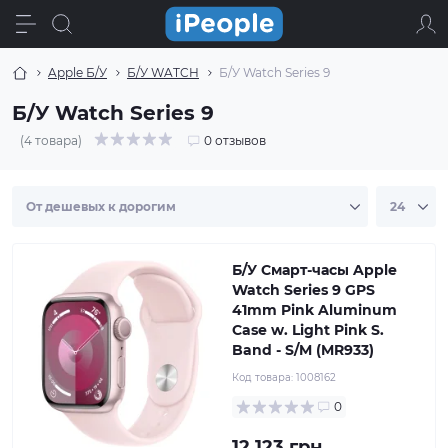
Apple Б/У
Б/У WATCH
Б/У Watch Series 9
Б/У Watch Series 9
(4 товара)
0 отзывов
Б/У Смарт-часы Apple
Watch Series 9 GPS
41mm Pink Aluminum
Case w. Light Pink S.
Band - S/M (MR933)
Код товара:
1008162
0
12 123 грн.