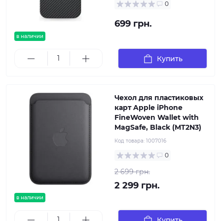
0
699 грн.
в наличии
Купить
Чехол для пластиковых
карт Apple iPhone
FineWoven Wallet with
MagSafe, Black (MT2N3)
Код товара:
1007016
0
2 699 грн.
2 299 грн.
в наличии
Купить