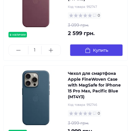
Код товара:
992747
0
3 099 грн.
2 599 грн.
в наличии
Купить
Чехол для смартфона
Apple FineWoven Case
with MagSafe for iPhone
15 Pro Max, Pacific Blue
(MT4Y3)
Код товара:
992746
0
3 099 грн.