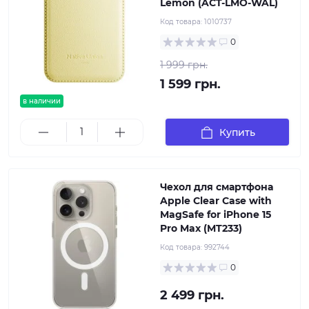
Lemon (ACT-LMO-WAL)
Код товара:
1010737
0
1 999 грн.
1 599 грн.
в наличии
Купить
Чехол для смартфона
Apple Clear Case with
MagSafe for iPhone 15
Pro Max (MT233)
Код товара:
992744
0
2 499 грн.