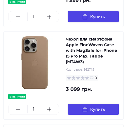
1 999 грн.
в наличии
Купить
Чехол для смартфона
Apple FineWoven Case
with MagSafe for iPhone
15 Pro Max, Taupe
(MT4W3)
Код товара:
992745
0
3 099 грн.
в наличии
Купить