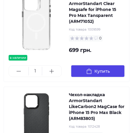
ArmorStandart Clear
Magsafe for iPhone 15
Pro Max Tansparent
(ARM71052)
Код товара:
1009599
0
699 грн.
в наличии
Купить
Чехол-накладка
ArmorStandart
LikeCarbon2 MagCase for
iPhone 15 Pro Max Black
(ARM83805)
Код товара:
1012428