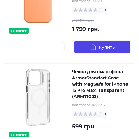
Код товара:
992750
0
2 899 грн.
1 799 грн.
в наличии
Купить
Чехол для смартфона
ArmorStandart Case
with MagSafe for iPhone
15 Pro Max, Tansparent
(ARM71052)
Код товара:
1007743
0
599 грн.
в наличии