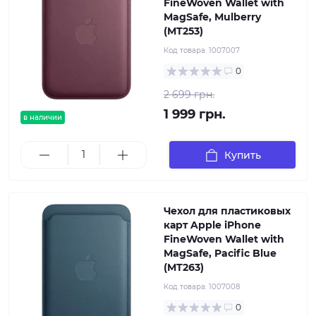
FineWoven Wallet with
MagSafe, Mulberry
(MT253)
Код товара:
1007007
0
2 699 грн.
1 999 грн.
в наличии
Купить
Чехол для пластиковых
карт Apple iPhone
FineWoven Wallet with
MagSafe, Pacific Blue
(MT263)
Код товара:
1007008
0