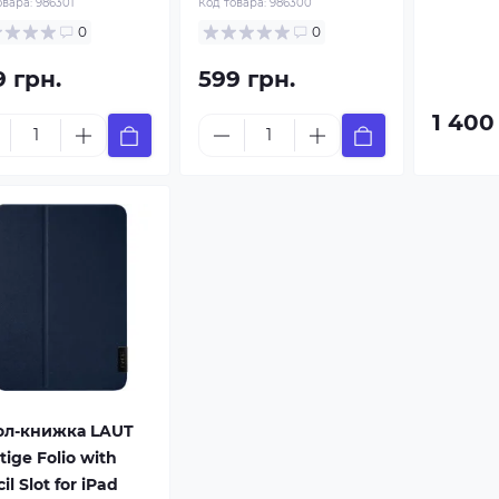
овара:
986301
Код товара:
986300
0
0
9 грн.
599 грн.
1 400
ол-книжка LAUT
tige Folio with
il Slot for iPad