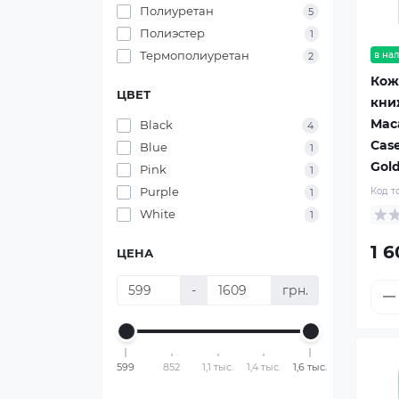
Полиуретан
5
Полиэстер
1
Термополиуретан
в на
2
Кож
ЦВЕТ
кни
Maca
Black
4
Case
Blue
1
Gol
Pink
1
Purple
Код т
1
White
1
1 6
ЦЕНА
-
грн.
599
852
1,1 тыс.
1,4 тыс.
1,6 тыс.