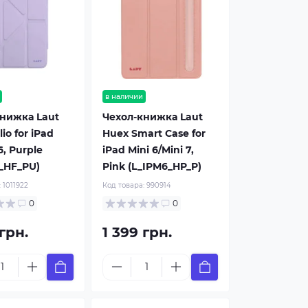
в наличии
нижка Laut
Чехол-книжка Laut
io for iPad
Huex Smart Case for
 6, Purple
iPad Mini 6/Mini 7,
_HF_PU)
Pink (L_IPM6_HP_P)
:
1011922
Код товара:
990914
0
0
 грн.
1 399 грн.