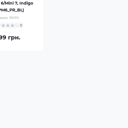
 6/Mini 7, Indigo
IPM6_PR_BL)
овара:
990915
0
99 грн.