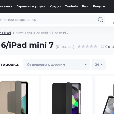
доставка
Гарантия и услуги
Кредит
Trade-In
Блог
Бонусы
ля iPad
Чехлы для iPad mini 6/iPad mini 7
6/iPad mini 7
(17 товаров)
0 от
тировка: