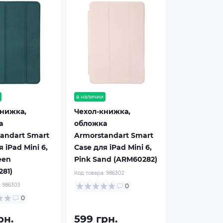
в наличии
книжка,
Чехол-книжка,
а
обложка
andart Smart
Armorstandart Smart
 iPad Mini 6,
Case для iPad Mini 6,
een
Pink Sand (ARM60282)
81)
Код товара:
986302
:
986303
0
0
рн.
599 грн.