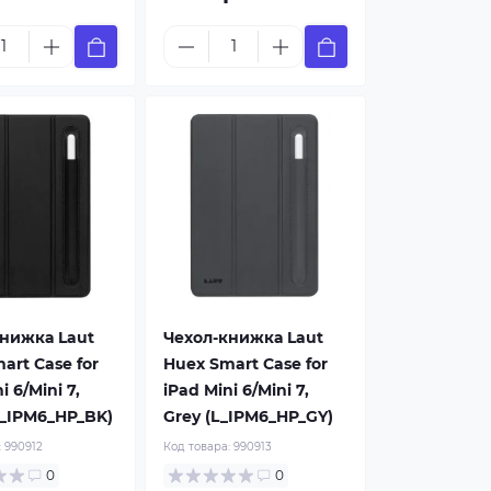
нижка Laut
Чехол-книжка Laut
art Case for
Huex Smart Case for
i 6/Mini 7,
iPad Mini 6/Mini 7,
L_IPM6_HP_BK)
Grey (L_IPM6_HP_GY)
:
990912
Код товара:
990913
0
0