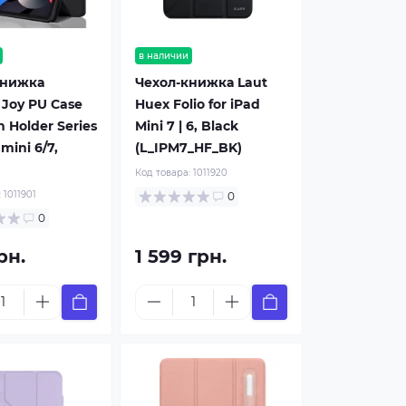
в наличии
книжка
Чехол-книжка Laut
Joy PU Case
Huex Folio for iPad
n Holder Series
Mini 7 | 6, Black
 mini 6/7,
(L_IPM7_HF_BK)
Код товара:
1011920
:
1011901
0
0
рн.
1 599 грн.