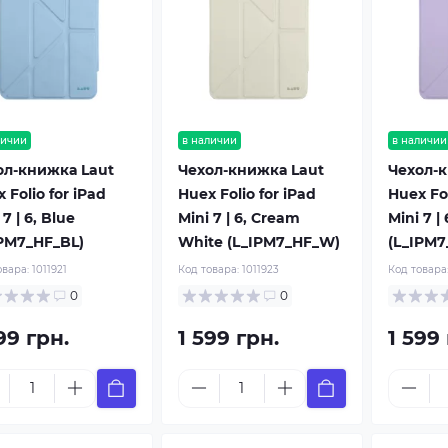
личии
в наличии
в наличии
ол-книжка Laut
Чехол-книжка Laut
Чехол-к
 Folio for iPad
Huex Folio for iPad
Huex Fol
 7 | 6, Blue
Mini 7 | 6, Cream
Mini 7 |
IPM7_HF_BL)
White (L_IPM7_HF_W)
(L_IPM7
овара:
1011921
Код товара:
1011923
Код товара
0
0
99 грн.
1 599 грн.
1 599