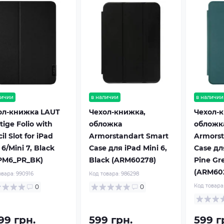
личии
в наличии
в наличии
ол-книжка LAUT
Чехол-книжка,
Чехол-
tige Folio with
обложка
обложк
il Slot for iPad
Armorstandart Smart
Armorst
 6/Mini 7, Black
Case для iPad Mini 6,
Case для
IPM6_PR_BK)
Black (ARM60278)
Pine Gr
(ARM602
овара:
990916
Код товара:
986298
Код товара
0
0
99 грн.
599 грн.
599 г