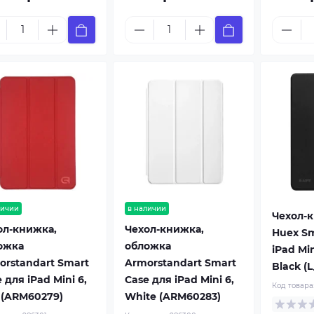
личии
в наличии
Чехол-к
ол-книжка,
Чехол-книжка,
Huex Sm
ожка
обложка
iPad Min
orstandart Smart
Armorstandart Smart
Black (
 для iPad Mini 6,
Case для iPad Mini 6,
Код товара
 (ARM60279)
White (ARM60283)