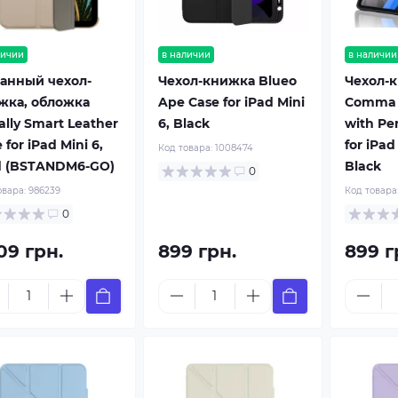
личии
в наличии
в наличии
анный чехол-
Чехол-книжка Blueo
Чехол-
жка, обложка
Ape Case for iPad Mini
Comma 
lly Smart Leather
6, Black
with Pe
 for iPad Mini 6,
for iPad
Код товара:
1008474
d (BSTANDM6-GO)
Black
0
овара:
986239
Код товара
0
09 грн.
899 грн.
899 г