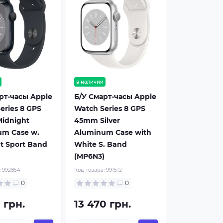
в наличии
рт-часы Apple
Б/У Смарт-часы Apple
eries 8 GPS
Watch Series 8 GPS
idnight
45mm Silver
um Case w.
Aluminum Case with
t Sport Band
White S. Band
(MP6N3)
:
992854
Код товара:
991512
0
0
 грн.
13 470 грн.