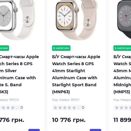
личии
в наличии
в наличии
 Смарт-часы Apple
Б/У Смарт-часы Apple
Б/У Сма
h Series 8 GPS
Watch Series 8 GPS
Watch S
m Silver
41mm Starlight
45mm M
minum Case with
Aluminum Case with
Alumin
te S. Band
Starlight Sport Band
Midnigh
6K3)
(MNP63)
(MNP13)
овара:
991510
Код товара:
991511
Код товара
0
0
776 грн.
10 776 грн.
11 899