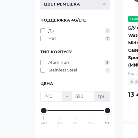
ЦВЕТ РЕМЕШКА
в на
ПОДДЕРЖКА 4G/LTE
Б/У
Да
2
Wat
Нет
7
Mid
Case
ТИП КОРПУСУ
Spo
Aluminum
8
(MN
Stainless Steel
1
Код т
ЦЕНА
13 
-
грн.
240
268
295
323
350