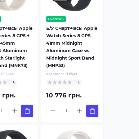
в наличии
рт-часы Apple
Б/У Смарт-часы Apple
eries 8 GPS +
Watch Series 8 GPS
r 45mm
41mm Midnight
ht Aluminum
Aluminum Case w.
h Starlight
Midnight Sport Band
and (MNK73)
(MNP53)
:
002444
Код товара:
991509
0
0
 грн.
10 776 грн.