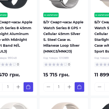
личии
в наличии
в наличии
 Смарт-часы Apple
Б/У Смарт-часы Apple
Б/У Сма
ch Series 8 45mm
Watch Series 8 GPS +
Watch S
night Aluminum
Cellular 45mm Silver
Cellula
 with Midnight
S. Steel Case w.
Starlig
rt Band M/L
Milanese Loop Silver
Case wit
UL3)
(MNKG3/MNKJ3)
Sport B
овара:
991048
Код товара:
1010889
Код товара
0
0
470 грн.
15 715 грн.
11 899