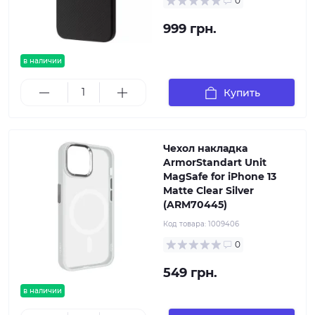
0
999 грн.
в наличии
Купить
Чехол накладка
ArmorStandart Unit
MagSafe for iPhone 13
Matte Clear Silver
(ARM70445)
Код товара:
1009406
0
549 грн.
в наличии