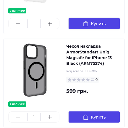
в наличии
Купить
Чехол накладка
ArmorStandart Uniq
Magsafe for iPhone 13
Black (ARM75274)
Код товара:
1009386
0
599 грн.
в наличии
Купить