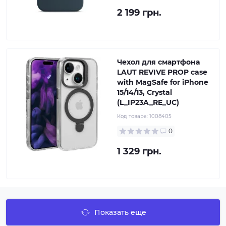
2 199 грн.
Чехол для смартфона
LAUT REVIVE PROP case
with MagSafe for iPhone
15/14/13, Crystal
(L_IP23A_RE_UC)
Код товара:
1008405
0
1 329 грн.
Показать еще