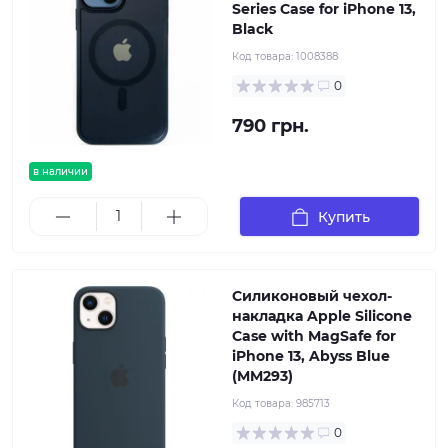
Series Case for iPhone 13,
Black
Код товара:
1008388
0
790 грн.
в наличии
Купить
Силиконовый чехол-
накладка Apple Silicone
Case with MagSafe for
iPhone 13, Abyss Blue
(MM293)
Код товара:
985713
0