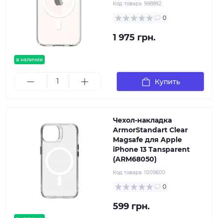
Код товара:
988892
0
1 975 грн.
в наличии
Купить
Чехол-накладка
ArmorStandart Clear
Magsafe для Apple
iPhone 13 Tansparent
(ARM68050)
Код товара:
1009600
0
599 грн.