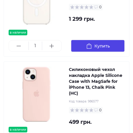
0
1 299 грн.
в наличии
Купить
Силиконовый чехол
накладка Apple Silicone
Case with MagSafe for
iPhone 13, Chalk Pink
(HC)
Код товара:
986577
0
499 грн.
в наличии