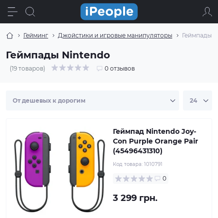
Гейминг
Джойстики и игровые манипуляторы
Геймпады N
Геймпады Nintendo
(19 товаров)
0 отзывов
Геймпад Nintendo Joy-
Con Purple Orange Pair
(45496431310)
Код товара:
1010791
0
3 299 грн.