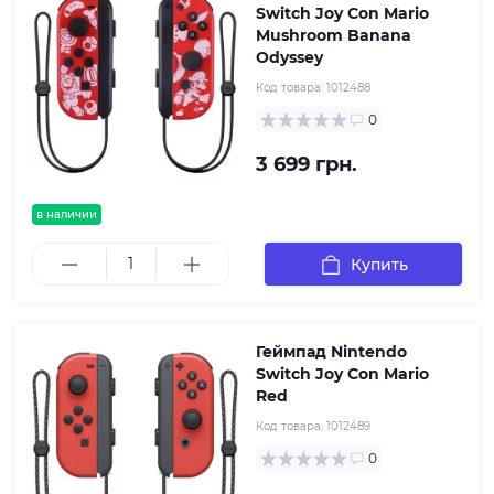
Switch Joy Con Mario
Mushroom Banana
Odyssey
Код товара:
1012488
0
3 699 грн.
в наличии
Купить
Геймпад Nintendo
Switch Joy Con Mario
Red
Код товара:
1012489
0