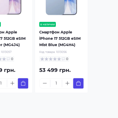
в наличии
он Apple
Смартфон Apple
17 512GB eSIM
iPhone 17 512GB eSIM
r (MG4J4)
Mist Blue (MG4H4)
:
1013057
Код товара:
1013056
0
0
9 грн.
53 499 грн.