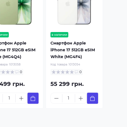
личии
в наличии
ртфон Apple
Смартфон Apple
ne 17 512GB eSIM
iPhone 17 512GB eSIM
e (MG4Q4)
White (MG4F4)
овара:
1013058
Код товара:
1013054
0
0
 499 грн.
55 299 грн.