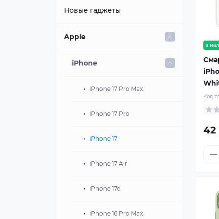
Новые гаджеты
Топ продаж
Apple
Техника
в на
Сма
Аксессуары
іPhone
Apple
iPh
Whi
Dyson
Акустика
iPhone 17 Pro Max
Код т
Другая техника
iPhone 17 Pro
Колонки
42
iPhone 17
Наушники
iPhone 17 Air
iPhone 17e
iPhone 16 Pro Max