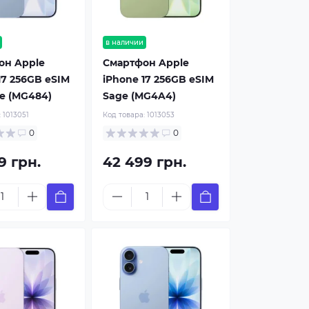
в наличии
он Apple
Смартфон Apple
17 256GB eSIM
iPhone 17 256GB eSIM
ue (MG484)
Sage (MG4A4)
:
1013051
Код товара:
1013053
0
0
9 грн.
42 499 грн.