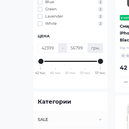
Blue
2
Green
2
Lavender
2
в на
White
2
Сма
iPh
ЦЕНА
Bla
-
грн.
Код т
42
42 тыс.
46 тыс.
50 тыс.
53 тыс.
57 тыс.
Категории
SALE