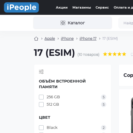
Акции
Магазины
Сервис
Оплата и 
Каталог
Apple
іPhone
iPhone 17
17 (ESIM)
17 (ESIM)
(10 товаров)
Сор
ОБЪЁМ ВСТРОЕННОЙ
ПАМЯТИ
256 GB
5
512 GB
5
ЦВЕТ
Black
2