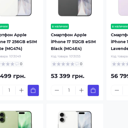
личии
в наличии
в наличии
ртфон Apple
Смартфон Apple
Смартф
one 17 256GB eSIM
iPhone 17 512GB eSIM
iPhone 
te (MG474)
Black (MG4E4)
Lavende
овара:
1013049
Код товара:
1013055
Код товара
0
0
 499 грн.
53 399 грн.
56 79