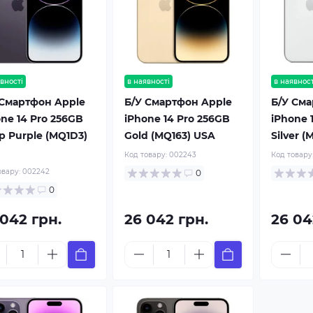
вності
в наявності
в наявност
 Смартфон Apple
Б/У Смартфон Apple
Б/У Сма
ne 14 Pro 256GB
iPhone 14 Pro 256GB
iPhone 
p Purple (MQ1D3)
Gold (MQ163) USA
Silver 
Код товару:
002243
Код товару
овару:
002242
0
0
 042 грн.
26 042 грн.
26 04