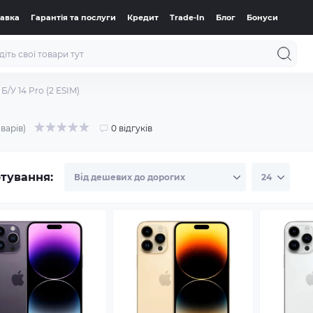
тавка
Гарантія та послуги
Кредит
Trade-In
Блог
Бонуси
Б/У 14 Pro (2 ESIM)
оварів)
0 відгуків
тування: