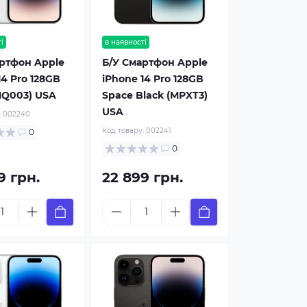
і
в наявності
ртфон Apple
Б/У Смартфон Apple
14 Pro 128GB
iPhone 14 Pro 128GB
(MQ003) USA
Space Black (MPXT3)
USA
:
002240
Код товару:
002241
0
0
9 грн.
22 899 грн.