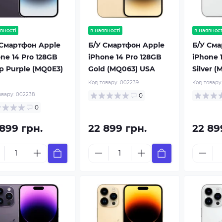
вності
в наявності
в наявност
 Смартфон Apple
Б/У Смартфон Apple
Б/У Сма
ne 14 Pro 128GB
iPhone 14 Pro 128GB
iPhone 
p Purple (MQ0E3)
Gold (MQ063) USA
Silver 
Код товару:
002239
Код товару
овару:
002238
0
0
 899 грн.
22 899 грн.
22 89