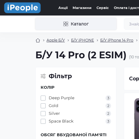
Акції
Магазини
Сервіс
Оплата і дос
Каталог
Apple Б/У
Б/У iPHONE
Б/У iPhone 14 Pro
Б/У 14 Pro (2 ESIM)
(10 т
Фільтр
Сор
КОЛІР
Deep Purple
3
Gold
2
Silver
2
Space Black
3
ОБСЯГ ВБУДОВАНОЇ ПАМ'ЯТІ