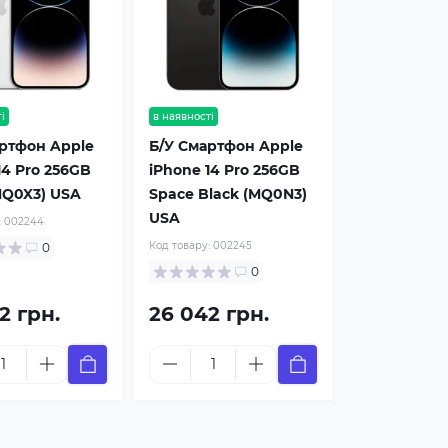
і
в наявності
ртфон Apple
Б/У Смартфон Apple
14 Pro 256GB
iPhone 14 Pro 256GB
(MQ0X3) USA
Space Black (MQ0N3)
USA
:
002244
Код товару:
002245
0
0
2 грн.
26 042 грн.