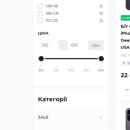
128 GB
4
256 GB
4
в ная
512 GB
2
Б/У
iPho
ЦІНА
Dee
-
грн.
USA
Код т
510
535
560
585
610
22
Категорії
SALE