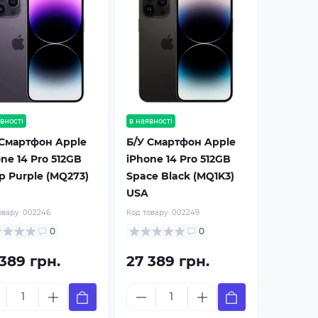
вності
в наявності
 Смартфон Apple
Б/У Смартфон Apple
ne 14 Pro 512GB
iPhone 14 Pro 512GB
p Purple (MQ273)
Space Black (MQ1K3)
USA
овару:
002246
Код товару:
002249
0
0
389 грн.
27 389 грн.