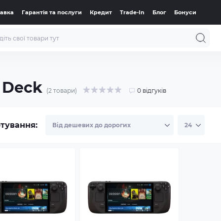
тавка
Гарантія та послуги
Кредит
Trade-In
Блог
Бонуси
 Deck
(2 товари)
0 відгуків
тування: