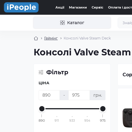
Акції
Магазини
Сервіс
Оплата і дос
Каталог
Геймінг
Консолі Valve Steam Deck
Консолі Valve Steam
Фільтр
Сор
ЦІНА
-
грн.
890
911
933
954
975