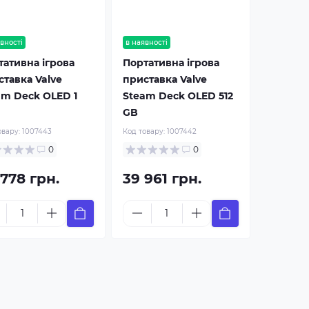
вності
в наявності
тативна ігрова
Портативна ігрова
ставка Valve
приставка Valve
am Deck OLED 1
Steam Deck OLED 512
GB
овару:
1007443
Код товару:
1007442
0
0
 778 грн.
39 961 грн.