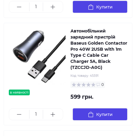
Купити
Автомобільний
зарядний пристрій
Baseus Golden Contactor
Pro 40W 2USB with 1m
Type C Cable Car
Charger 5A, Black
(TZCCJD-A0G)
Код товару:
45591
0
в наявності
599 грн.
Купити