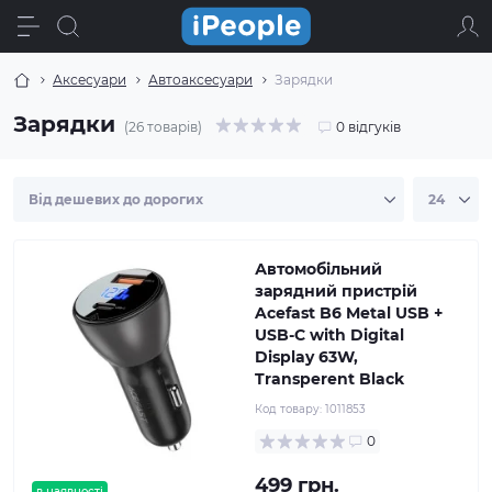
Аксесуари
Автоаксесуари
Зарядки
Зарядки
(26 товарів)
0 відгуків
Автомобільний
зарядний пристрій
Acefast B6 Metal USB +
USB-C with Digital
Display 63W,
Transperent Black
Код товару:
1011853
0
499 грн.
в наявності