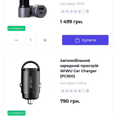
Код товару:
66239
0
1 499 грн.
в наявності
Купити
Автомобільний
зарядний пристрій
WIWU Car Charger
(PC300)
Код товару:
549546
0
790 грн.
в наявності