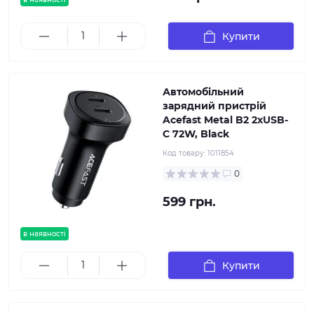
Купити
Автомобільний
зарядний пристрій
Acefast Metal B2 2xUSB-
C 72W, Black
Код товару:
1011854
0
599 грн.
в наявності
Купити