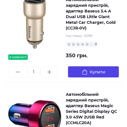
зарядний пристрій,
адаптер Baseus 3.4 A
Dual USB Little Giant
Metal Car Charger, Gold
(CCJR-0V)
Код товару:
56389
0
350 грн.
в наявності
Купити
Автомобільний
зарядний пристрій,
адаптер Baseus Magic
Series Digital Display QC
3.0 45W 2USB Red
(CCMLC20A)