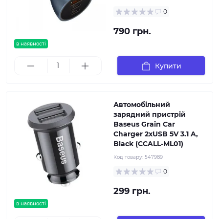
0
790 грн.
в наявності
Купити
Автомобільний
зарядний пристрій
Baseus Grain Car
Charger 2xUSB 5V 3.1 A,
Black (CCALL-ML01)
Код товару:
547989
0
299 грн.
в наявності