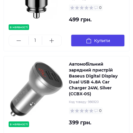
0
499 грн.
в наявності
Купити
Автомобільний
зарядний пристрій
Baseus Digital Display
Dual USB 4.8A Car
Charger 24W, Silver
(CCBX-0S)
Код товару:
986920
0
399 грн.
в наявності