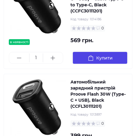
to Type-C, Black
(CCFC30111201)
Код товару:
1014186
0
569 грн.
в наявності
Купити
Автомобільний
зарядний пристрій
Proove Flash 30W (Type-
C + USB), Black
(CCFL30111201)
Код товару:
1013897
0
399 грн.