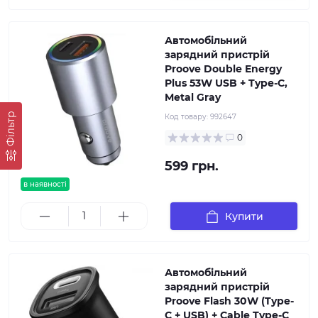
Автомобільний
зарядний пристрій
Proove Double Energy
Plus 53W USB + Type-C,
Metal Gray
Фільтр
Код товару:
992647
0
599 грн.
в наявності
Купити
Автомобільний
зарядний пристрій
Proove Flash 30W (Type-
C + USB) + Cable Type-C