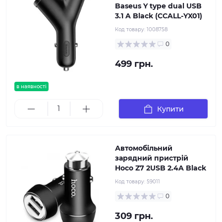
Baseus Y type dual USB
3.1 A Black (CCALL-YX01)
Код товару:
1008758
0
499 грн.
в наявності
Купити
Автомобільний
зарядний пристрій
Hoco Z7 2USB 2.4A Black
Код товару:
59011
0
309 грн.