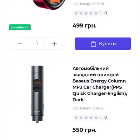
Код товару:
548418
0
499 грн.
в наявності
Купити
Автомобільний
зарядний пристрій
Baseus Energy Column
MP3 Car Charger(PPS
Quick Charger-English),
Dark
Код товару:
984756
0
550 грн.