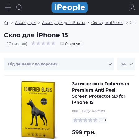
Аксесуари
Аксесуари для iPhone
Скло для iPhone
Скло
Скло для iPhone 15
(17 товарів)
0 відгуків
Захисне скло Doberman
Premium Anti Peel
Screen Protector 5D for
iPhone 15
Код товару:
1006984
0
599 грн.