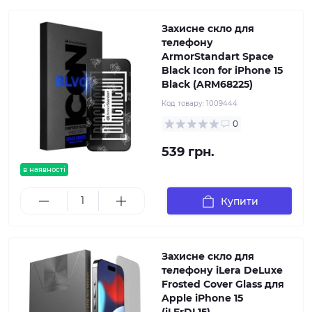
Захисне скло для
телефону
ArmorStandart Space
Black Icon for iPhone 15
Black (ARM68225)
Код товару:
1009444
0
539 грн.
в наявності
Купити
Захисне скло для
телефону iLera DeLuxe
Frosted Cover Glass для
Apple iPhone 15