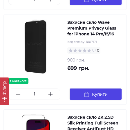
Захисне скло Wave
Premium Privacy Glass
for iPhone 14 Pro/15/16
Код товару:
1007171
0
900 грн.
699 грн.
в наявності
Фільтр
Купити
Захисне скло ZK 2.5D
Silk Printing Full Screen
Receiver AntiDust HD