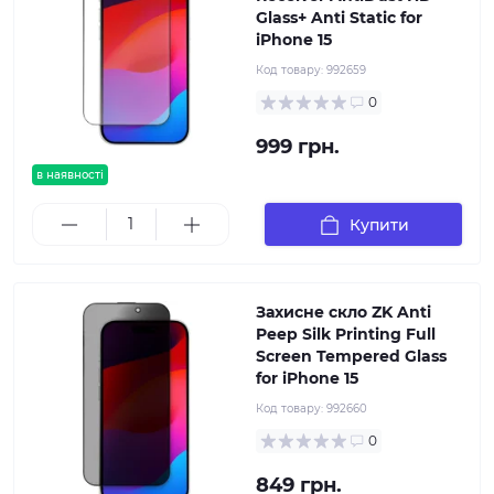
Glass+ Anti Static for
iPhone 15
Код товару:
992659
0
999 грн.
в наявності
Купити
Захисне скло ZK Anti
Peep Silk Printing Full
Screen Tempered Glass
for iPhone 15
Код товару:
992660
0
849 грн.