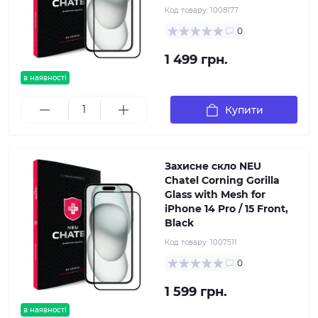
Код товару:
1008177
0
1 499 грн.
в наявності
Купити
Захисне скло NEU
Chatel Corning Gorilla
Glass with Mesh for
iPhone 14 Pro / 15 Front,
Black
Код товару:
1007511
0
1 599 грн.
в наявності