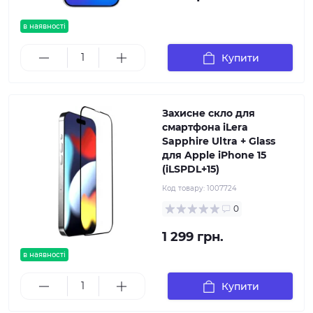
в наявності
Купити
Захисне скло для
смартфона iLera
Sapphire Ultra + Glass
для Apple iPhone 15
(iLSPDL+15)
Код товару:
1007724
0
1 299 грн.
в наявності
Купити