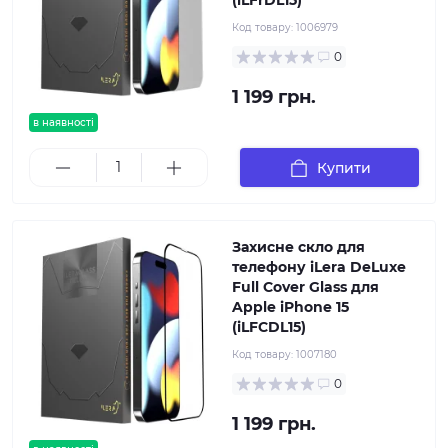
(iLFrDL15)
Код товару:
1006979
0
1 199 грн.
в наявності
Купити
Захисне скло для
телефону iLera DeLuxe
Full Cover Glass для
Apple iPhone 15
(iLFCDL15)
Код товару:
1007180
0
1 199 грн.