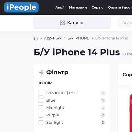
Акції
Магазини
Сервіс
Оплата і дос
Каталог
Apple Б/У
Б/У iPHONE
Б/У iPhone 14 Plus
Б/У iPhone 14 Plus
(8 то
Фільтр
Сор
КОЛІР
(PRODUCT) RED
1
Blue
1
Midnight
1
Purple
2
Starlight
3