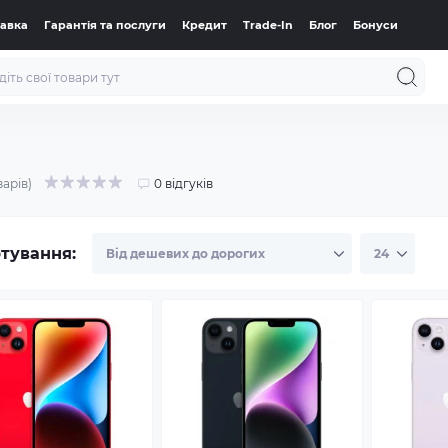
тавка
Гарантія та послуги
Кредит
Trade-In
Блог
Бонуси
варів)
0 відгуків
тування: