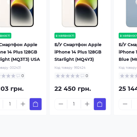
вності
в наявності
в наявност
 Смартфон Apple
Б/У Смартфон Apple
Б/У Сма
ne 14 Plus 128GB
iPhone 14 Plus 128GB
iPhone 
light (MQ3T3) USA
Starlight (MQ4Y3)
Blue (M
овару:
002431
Код товару:
992424
Код товару
0
0
103 грн.
22 450 грн.
25 14