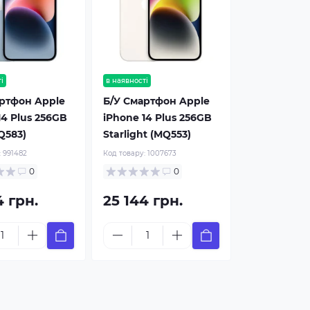
і
в наявності
ртфон Apple
Б/У Смартфон Apple
14 Plus 256GB
iPhone 14 Plus 256GB
Q583)
Starlight (MQ553)
:
991482
Код товару:
1007673
0
0
4 грн.
25 144 грн.