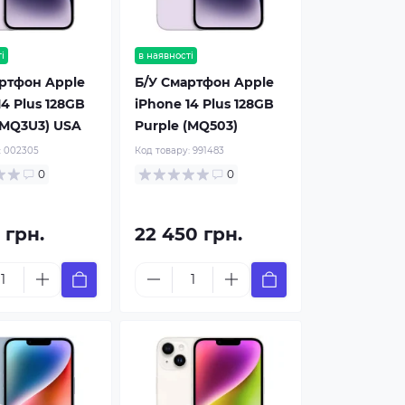
і
в наявності
ртфон Apple
Б/У Смартфон Apple
14 Plus 128GB
iPhone 14 Plus 128GB
(MQ3U3) USA
Purple (MQ503)
:
002305
Код товару:
991483
0
0
 грн.
22 450 грн.