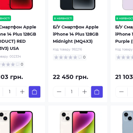
вності
в наявності
в наявност
 Смартфон Apple
Б/У Смартфон Apple
Б/У Сма
ne 14 Plus 128GB
iPhone 14 Plus 128GB
iPhone 
ODUCT) RED
Midnight (MQ4X3)
Purple 
3V3) USA
Код товару:
992216
Код товару
овару:
002334
0
0
103 грн.
22 450 грн.
21 103