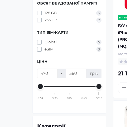
ОБСЯГ ВБУДОВАНОЇ ПАМ'ЯТІ
128 GB
6
в ная
256 GB
2
Б/У
iPho
ТИП SIM-КАРТИ
(PR
Global
5
(MQ
eSIM
3
Код т
ЦІНА
21 
-
грн.
470
493
515
538
560
Категорії