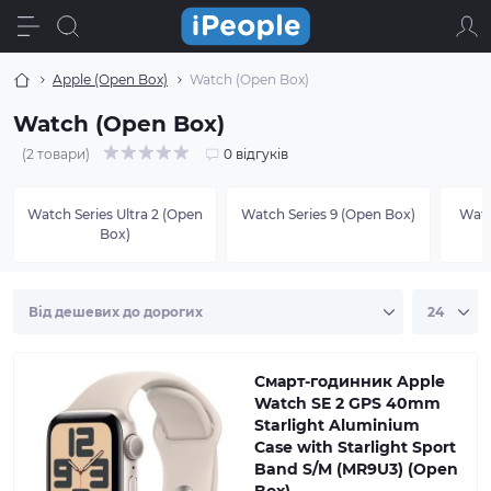
Apple (Open Box)
Watch (Open Box)
Watch (Open Box)
(2 товари)
0 відгуків
Watch Series Ultra 2 (Open
Watch Series 9 (Open Box)
Watc
Box)
Смарт-годинник Apple
Watch SE 2 GPS 40mm
Starlight Aluminium
Case with Starlight Sport
Band S/M (MR9U3) (Open