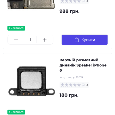
0
988 грн.
в наявності
Купити
Верхній розмовний
динамік Speaker iPhone
6
Код товару:
12874
0
180 грн.
в наявності