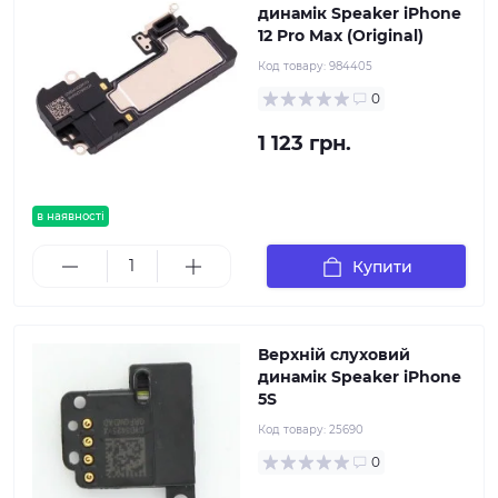
динамік Speaker iPhone
12 Pro Max (Original)
Код товару:
984405
0
1 123 грн.
в наявності
Купити
Верхній слуховий
динамік Speaker iPhone
5S
Код товару:
25690
0