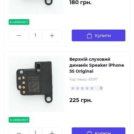
180 грн.
в наявності
Купити
Верхній слуховий
динамік Speaker iPhone
5S Original
Код товару:
65597
0
225 грн.
в наявності
Купити