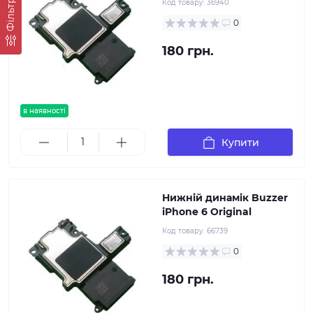
Фільтр
Код товару:
36940
0
180 грн.
в наявності
Купити
Нижній динамік Buzzer
iPhone 6 Original
Код товару:
66739
0
180 грн.