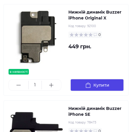
Нижній динамік Buzzer
iPhone Original X
Код товару:
92100
0
449 грн.
в наявності
Купити
Нижній динамік Buzzer
iPhone SE
Код товару:
78473
0