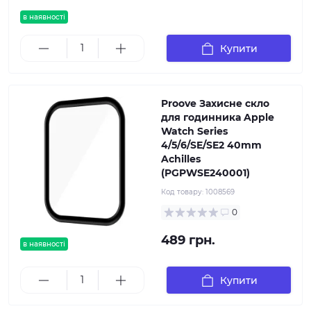
в наявності
Купити
Proove Захисне скло
для годинника Apple
Watch Series
4/5/6/SE/SE2 40mm
Achilles
(PGPWSE240001)
Код товару:
1008569
0
489 грн.
в наявності
Купити