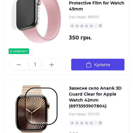
Protective Film for Watch
45mm
Код товару:
986305
0
350 грн.
в наявності
Купити
Захисне скло Anank 3D
Guard Clear for Apple
Watch 42mm
(6975593907804)
Код товару:
1014170
0