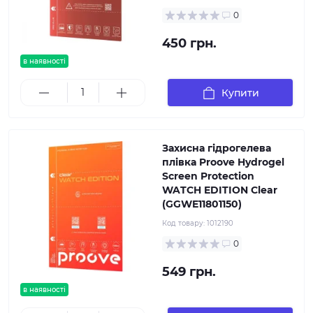
0
450 грн.
в наявності
Купити
Захисна гідрогелева
плівка Proove Hydrogel
Screen Protection
WATCH EDITION Clear
(GGWE11801150)
Код товару:
1012190
0
549 грн.
в наявності