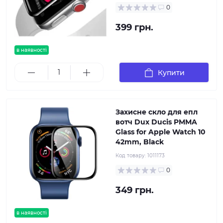
0
399 грн.
в наявності
Купити
Захисне скло для епл
вотч Dux Ducis PMMA
Glass for Apple Watch 10
42mm, Black
Код товару:
1011173
0
349 грн.
в наявності