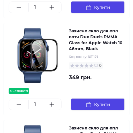
Купити
Захисне скло для епл
вотч Dux Ducis PMMA
Glass for Apple Watch 10
46mm, Black
Код товару:
1011174
0
349 грн.
в наявності
Купити
Захисне скло для епл