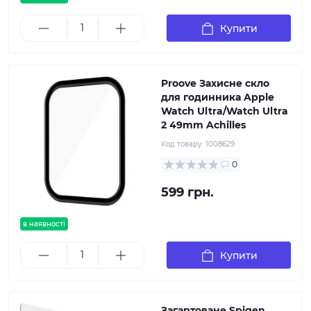
Купити
Proove Захисне скло
для годинника Apple
Watch Ultra/Watch Ultra
2 49mm Achilles
Код товару:
1008629
0
599 грн.
в наявності
Купити
Загартоване Spigen