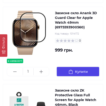
Захисне скло Anank 3D
Guard Clear for Apple
Watch 49mm
(6975593900560)
Код товару:
1014172
Фільтр
0
999 грн.
в наявності
Купити
Захисне скло ZK
Protective Glass Full
Screen for Apple Watch
46mm, Black