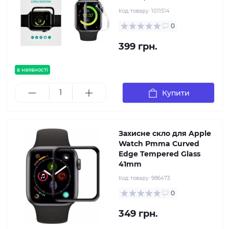
Код товару:
1011514
0
399 грн.
в наявності
Купити
Захисне скло для Apple
Watch Pmma Curved
Edge Tempered Glass
41mm
Код товару:
986473
0
349 грн.