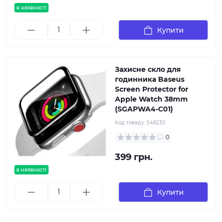
в наявності
Купити
Захисне скло для
годинника Baseus
Screen Protector for
Apple Watch 38mm
(SGAPWA4-С01)
Код товару:
548230
0
399 грн.
в наявності
Купити