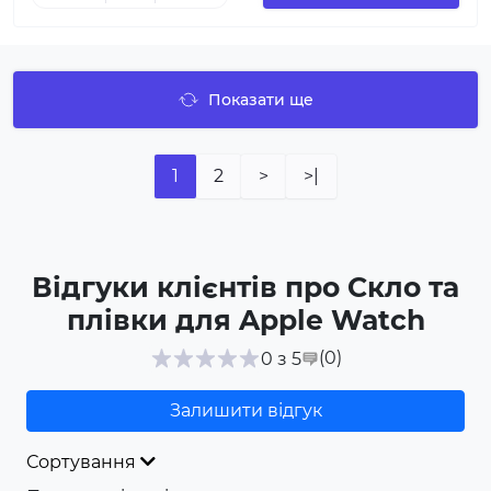
Показати ще
1
2
>
>|
Відгуки клієнтів про Скло та
плівки для Apple Watch
(0
)
0 з 5
Залишити відгук
Сортування