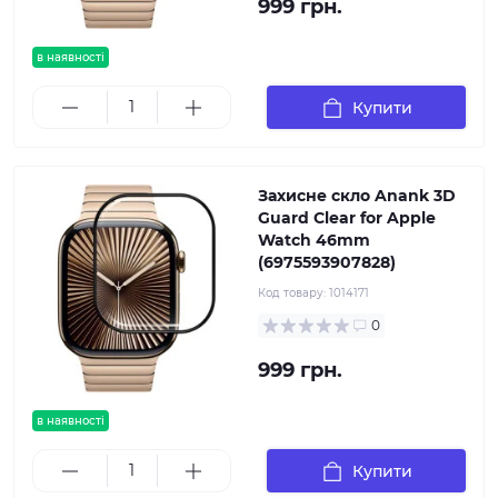
999 грн.
в наявності
Купити
Захисне скло Anank 3D
Guard Clear for Apple
Watch 46mm
(6975593907828)
Код товару:
1014171
0
999 грн.
в наявності
Купити