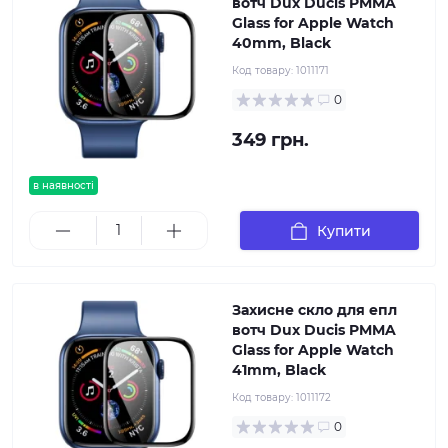
вотч Dux Ducis PMMA
Glass for Apple Watch
40mm, Black
Код товару:
1011171
0
349 грн.
в наявності
Купити
Захисне скло для епл
вотч Dux Ducis PMMA
Glass for Apple Watch
41mm, Black
Код товару:
1011172
0