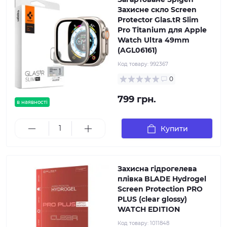
Захисне скло Screen
Protector Glas.tR Slim
Pro Titanium для Apple
Watch Ultra 49mm
(AGL06161)
Код товару:
992367
0
799 грн.
в наявності
Купити
Захисна гідрогелева
плівка BLADE Hydrogel
Screen Protection PRO
PLUS (clear glossy)
WATCH EDITION
Код товару:
1011848