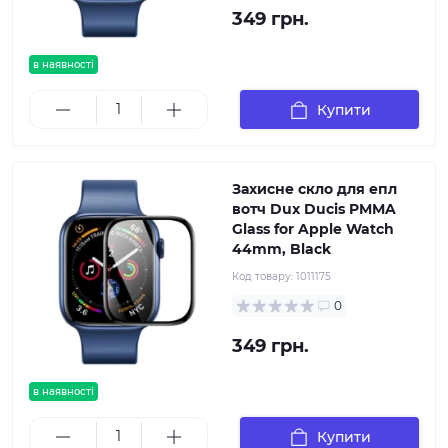
349 грн.
в наявності
Купити
Захисне скло для епл
вотч Dux Ducis PMMA
Glass for Apple Watch
44mm, Black
Код товару:
1011175
0
349 грн.
в наявності
Купити