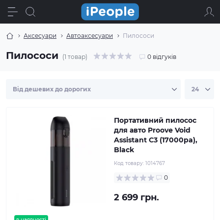
Аксесуари
Автоаксесуари
Пилососи
Пилососи
(1 товар)
0 відгуків
Портативний пилосос
для авто Proove Void
Assistant С3 (17000pa),
Black
Код товару:
1014767
0
2 699 грн.
в наявності