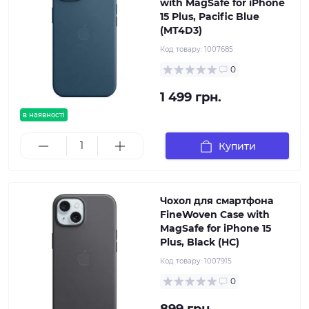
with MagSafe for iPhone
15 Plus, Pacific Blue
(MT4D3)
Код товару:
1007685
0
1 499 грн.
в наявності
Купити
Чохол для смартфона
FineWoven Case with
MagSafe for iPhone 15
Plus, Black (HC)
Код товару:
1007915
0