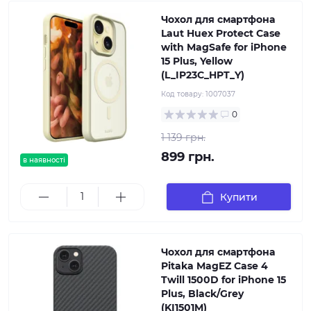
Чохол для смартфона
Laut Huex Protect Case
with MagSafe for iPhone
15 Plus, Yellow
(L_IP23C_HPT_Y)
Код товару:
1007037
0
1 139 грн.
899 грн.
в наявності
Купити
Чохол для смартфона
Pitaka MagEZ Case 4
Twill 1500D for iPhone 15
Plus, Black/Grey
(KI1501M)