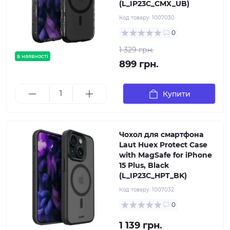
(L_IP23C_CMX_UB)
Код товару:
1007030
0
1 329 грн.
в наявності
899 грн.
Купити
Чохол для смартфона
Laut Huex Protect Case
with MagSafe for iPhone
15 Plus, Black
(L_IP23C_HPT_BK)
Код товару:
1007032
0
1 139 грн.