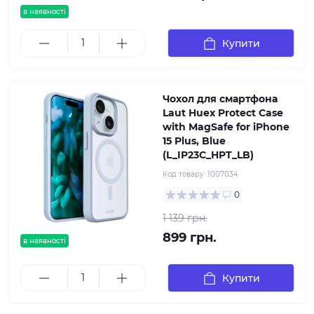
в наявності
Купити
Чохол для смартфона
Laut Huex Protect Case
with MagSafe for iPhone
15 Plus, Blue
(L_IP23C_HPT_LB)
Код товару:
1007034
0
1 139 грн.
899 грн.
в наявності
Купити