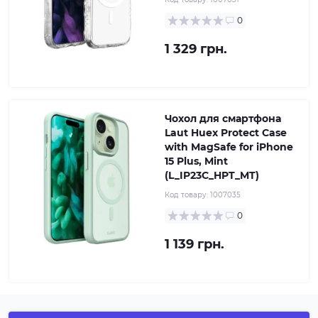
0
1 329 грн.
Чохол для смартфона
Laut Huex Protect Case
with MagSafe for iPhone
15 Plus, Mint
(L_IP23C_HPT_MT)
Код товару:
1007035
0
1 139 грн.