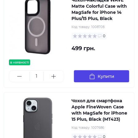
Чохол-накладка WAVE
Matte Colorful Case with
MagSafe for iPhone 14
Plus/15 Plus, Black
Код товару:
1008708
0
499 грн.
в наявності
Купити
Чохол для смартфона
Apple FineWoven Case
with MagSafe for iPhone
15 Plus, Black (MT423)
Код товару:
1007686
0