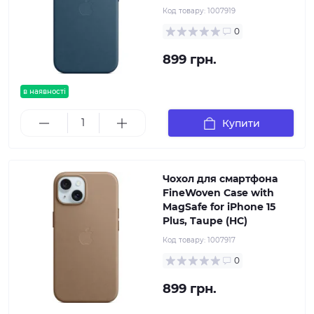
Код товару:
1007919
0
899 грн.
в наявності
Купити
Чохол для смартфона
FineWoven Case with
MagSafe for iPhone 15
Plus, Taupe (HC)
Код товару:
1007917
0
899 грн.