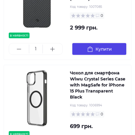
Код товару:
1007085
0
2 999 грн.
в наявності
Купити
Чохол для смартфона
Wiwu Crystal Series Case
with MagSafe for iPhone
15 Plus Transparent
Black
Код товару:
1006994
0
699 грн.
в наявності