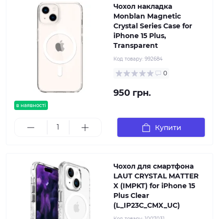
Чохол накладка
Monblan Magnetic
Crystal Series Case for
iPhone 15 Plus,
Transparent
Код товару:
992684
0
950 грн.
в наявності
Купити
Чохол для смартфона
LAUT CRYSTAL MATTER
X (IMPKT) for iPhone 15
Plus Clear
(L_IP23C_CMX_UС)
Код товару:
1007031