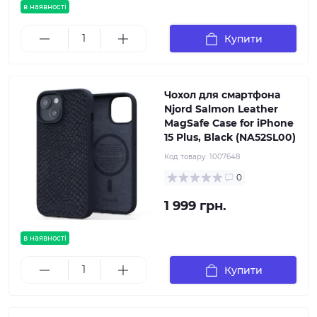
в наявності
Купити
Чохол для смартфона
Njord Salmon Leather
MagSafe Case for iPhone
15 Plus, Black (NA52SL00)
Код товару:
1007648
0
1 999 грн.
в наявності
Купити