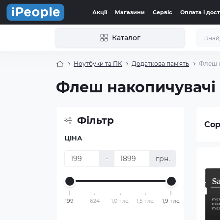
Акції
Магазини
Сервіс
Оплата і дос
Каталог
Ноутбуки та ПК
Додаткова пам'ять
Флеш 
Флеш накопичувачі
Фільтр
Сор
ЦІНА
-
грн.
199
624
1,0 тис.
1,5 тис.
1,9 тис.