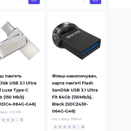
ш пам'ять
Флеш-накопичувач,
isk USB 3.1 Ultra
карта пам'яті Flash
l Luxe Type-C
SanDisk USB 3.1 Ultra
 (150 Mb/s)
Fit 64Gb (130Mb/s),
DDC4-064G-G46)
Black (SDCZ430-
064G-G46)
овару:
1012296
Код товару:
988849
0
0