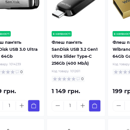
вності
в наявності
в наявност
ш пам'ять
Флеш пам'ять
Флеш п
isk USB 3.0 Ultra
SanDisk USB 3.2 Gen1
Wibrand
r 64Gb
Ultra Slider Type-C
64Gb G
256Gb (400 Mb/s)
овару:
1014239
Код товару
Код товару:
1012611
0
0
9 грн.
1 149 грн.
199 г