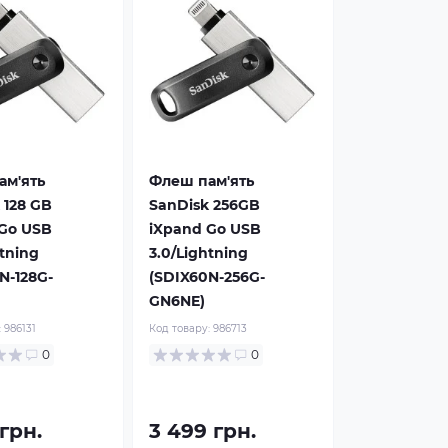
ам'ять
Флеш пам'ять
 128 GB
SanDisk 256GB
Go USB
iXpand Go USB
htning
3.0/Lightning
N-128G-
(SDIX60N-256G-
GN6NE)
:
986131
Код товару:
986713
0
0
 грн.
3 499 грн.