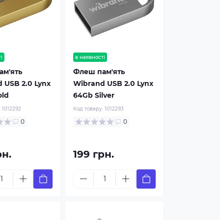
і
в наявності
ам'ять
Флеш пам'ять
 USB 2.0 Lynx
Wibrand USB 2.0 Lynx
old
64Gb Silver
:
1012292
Код товару:
1012293
0
0
рн.
199 грн.