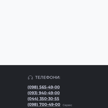
Корпуси для телефонів
Мікросхеми для телефонів
Оригінальні коробки
Тримачі SIM-карти
Шлейфи для телефонів
ТЕЛЕФОНИ:
(098) 565-49-00
(093) 940-49-00
(044) 350-30-55
(098) 700-49-00
Сервіс