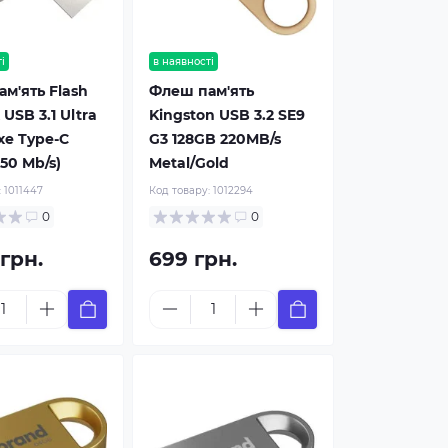
і
в наявності
м'ять Flash
Флеш пам'ять
USB 3.1 Ultra
Kingston USB 3.2 SE9
xe Type-C
G3 128GB 220MB/s
50 Mb/s)
Metal/Gold
:
1011447
Код товару:
1012294
0
0
 грн.
699 грн.