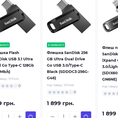
вності
в наявності
Флеш п
шка Flash
Флешка SanDisk 256
SanDisk
isk USB 3.1 Ultra
GB Ultra Dual Drive
iXpand 
l Go Type-C 128Gb
Go USB 3.0/Type-C
3.0/Lig
 Mb/s)
Black (SDDDC3-256G-
(SDIX60
G46)
GN6NE)
овару:
1011444
Код товару:
1011446
0
Код товару
0
9 грн.
1 899 грн.
1 899