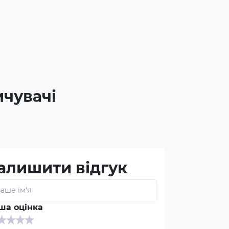
ичувачі
алишити відгук
ша оцінка