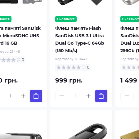
вності
в наявності
в наявност
а пам'яті SanDisk
Флеш пам'ять Flash
Флеш па
ra MicroSDHC UHS-
SanDisk USB 3.1 Ultra
SanDisk 
rd 16 GB
Dual Go Type-C 64Gb
Dual Lu
(150 Mb/s)
256Gb (1
овару:
23446
Код товару:
1011443
Код товару
0
0
0 грн.
999 грн.
1 499