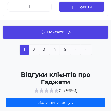
Купити
Показати ще
1
2
3
4
5
>
>|
Відгуки клієнтів про
Гаджети
(0
)
0 з 5
Залишити відгук