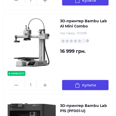
Купити
3D-принтер Bambu Lab
A1 Mini Combo
Код товару:
1012589
0
16 999 грн.
в наявності
Купити
3D-принтер Bambu Lab
P1S (PF001-U)