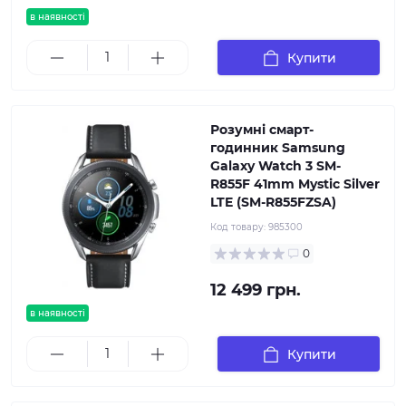
в наявності
Купити
Розумні смарт-
годинник Samsung
Galaxy Watch 3 SM-
R855F 41mm Mystic Silver
LTE (SM-R855FZSA)
Код товару:
985300
0
12 499 грн.
в наявності
Купити