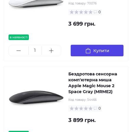
Код товару:
70076
0
3 699 грн.
в наявності
Купити
Бездротова сенсорна
комп'ютерна миша
Apple Magic Mouse 2
Space Gray (MRME2)
Код товару:
54466
0
3 899 грн.