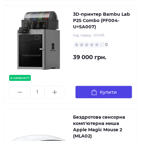
3D-принтер Bambu Lab
P2S Combo (PF004-
U+SA007)
Код товару:
1014191
0
39 000 грн.
в наявності
Купити
Бездротова сенсорна
комп'ютерна миша
Apple Magic Mouse 2
(MLA02)