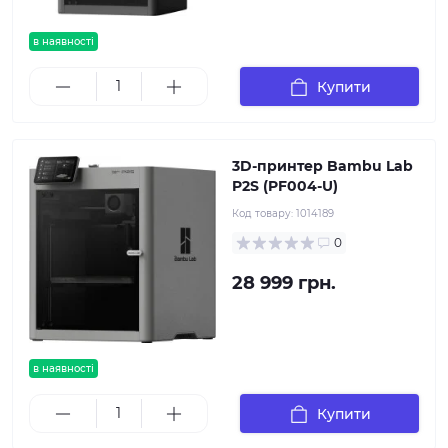
в наявності
Купити
3D-принтер Bambu Lab
P2S (PF004-U)
Код товару:
1014189
0
28 999 грн.
в наявності
Купити