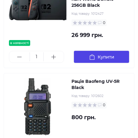
256GB Black
Код товару:
1012427
0
26 999 грн.
в наявності
Купити
Рація Baofeng UV-5R
Black
Код товару:
1012602
0
800 грн.