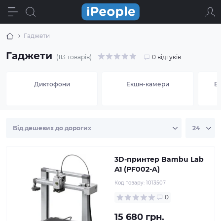
Гаджети
Гаджети
(113 товарів)
0 відгуків
Диктофони
Екшн-камери
Е
3D-принтер Bambu Lab
A1 (PF002-A)
Код товару:
1013507
0
15 680 грн.