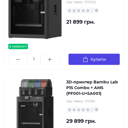
Код товару:
1013342
0
21 899 грн.
в наявності
Купити
3D-принтер Bambu Lab
P1S Combo + AMS
(PF001-U+SA001)
Код товару:
1012561
0
29 899 грн.