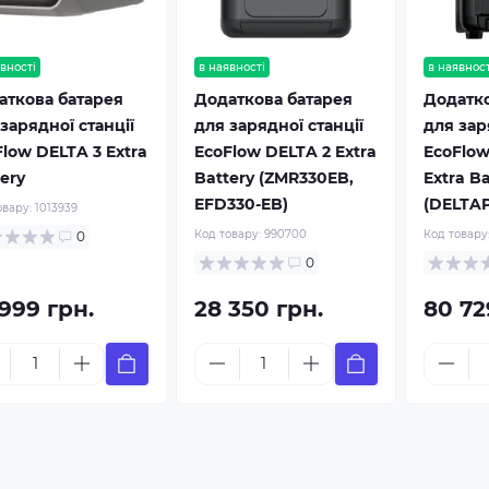
вності
в наявності
в наявност
аткова батарея
Додаткова батарея
Додатко
зарядної станції
для зарядної станції
для зар
low DELTA 3 Extra
EcoFlow DELTA 2 Extra
EcoFlow
ery
Battery (ZMR330EB,
Extra Ba
EFD330-EB)
(DELTAP
овару:
1013939
Код товару:
990700
Код товару
0
0
 999 грн.
28 350 грн.
80 72