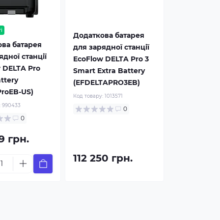
і
Додаткова батарея
ва батарея
для зарядної станції
ядної станції
EcoFlow DELTA Pro 3
 DELTA Pro
Smart Extra Battery
ttery
(EFDELTAPRO3EB)
roEB-US)
Код товару:
1013571
:
990433
0
0
9 грн.
112 250 грн.