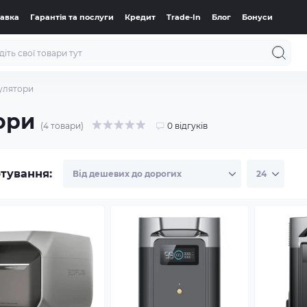
тавка
Гарантія та послуги
Кредит
Trade-In
Блог
Бонуси
улятори
ори
(4 товари)
0 відгуків
тування: