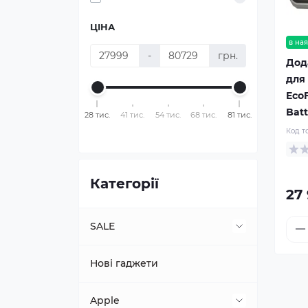
ЦІНА
в ная
-
грн.
Дод
для 
EcoF
Batt
28 тис.
41 тис.
54 тис.
68 тис.
81 тис.
Код т
Категорії
27
SALE
Нові гаджети
Топ продажів
Apple
Техніка