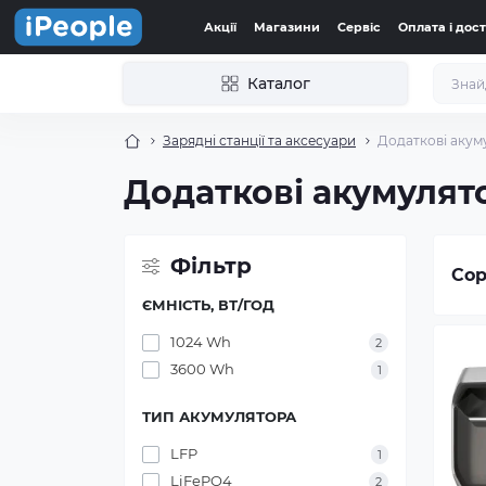
Акції
Магазини
Сервіс
Оплата і дос
Каталог
Зарядні станції та аксесуари
Додаткові акум
Додаткові акумулят
Фільтр
Сор
ЄМНІСТЬ, ВТ/ГОД
1024 Wh
2
3600 Wh
1
ТИП АКУМУЛЯТОРА
LFP
1
LiFePO4
2