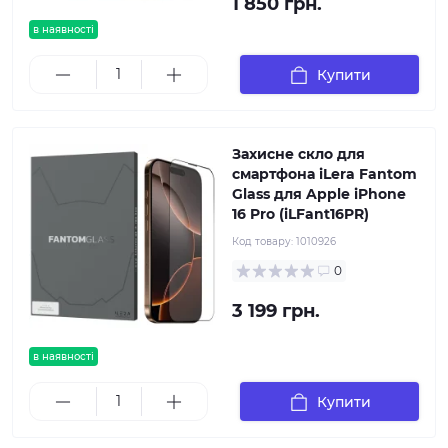
1 850 грн.
в наявності
Купити
Захисне скло для
смартфона iLera Fantom
Glass для Apple iPhone
16 Pro (iLFant16PR)
Код товару:
1010926
0
3 199 грн.
в наявності
Купити