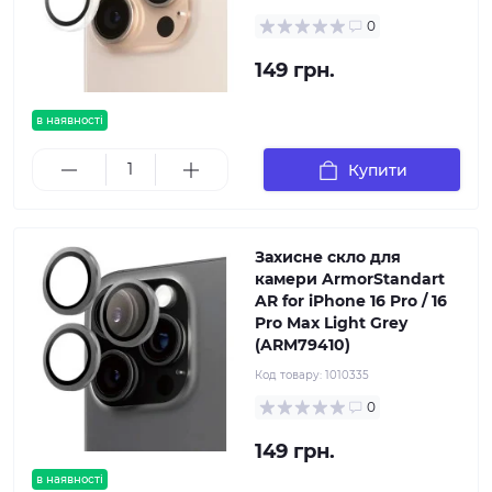
0
149 грн.
в наявності
Купити
Захисне скло для
камери ArmorStandart
AR for iPhone 16 Pro / 16
Pro Max Light Grey
(ARM79410)
Код товару:
1010335
0
149 грн.
в наявності