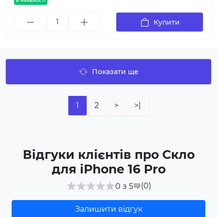
в наявності
Купити
Показати ще
1
2
>
>|
Відгуки клієнтів про Скло
для iPhone 16 Pro
(0
)
0 з 5
Залишити відгук