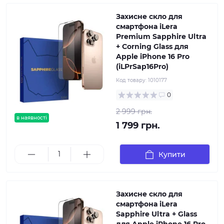
Захисне скло для
смартфона iLera
Premium Sapphire Ultra
+ Corning Glass для
Apple iPhone 16 Pro
(iLPrSap16Pro)
Код товару:
1010177
0
2 999 грн.
в наявності
1 799 грн.
Купити
Захисне скло для
смартфона iLera
Sapphire Ultra + Glass