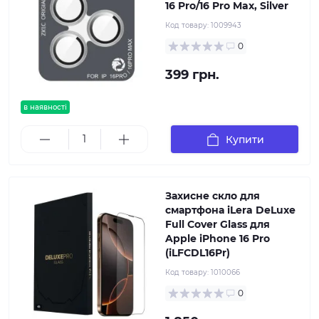
16 Pro/16 Pro Max, Silver
Код товару:
1009943
0
399 грн.
в наявності
Купити
Захисне скло для
смартфона iLera DeLuxe
Full Cover Glass для
Apple iPhone 16 Pro
(iLFCDL16Pr)
Код товару:
1010066
0