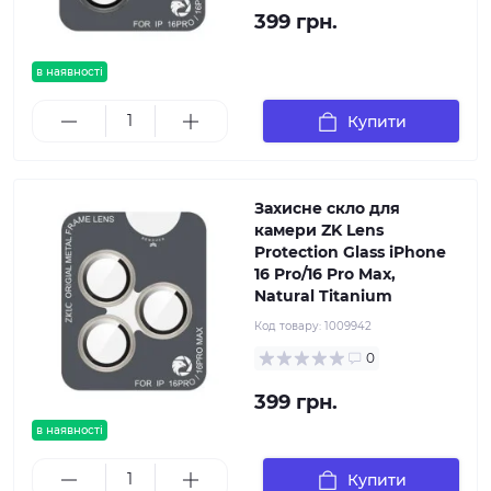
399 грн.
в наявності
Купити
Захисне скло для
камери ZK Lens
Protection Glass iPhone
16 Pro/16 Pro Max,
Natural Titanium
Код товару:
1009942
0
399 грн.
в наявності
Купити