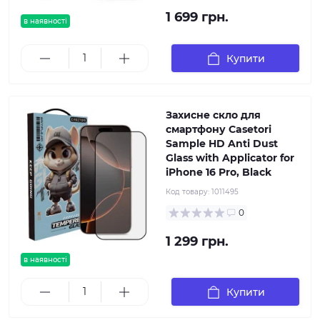
1 699 грн.
в наявності
Купити
Захисне скло для
смартфону Casetori
Sample HD Anti Dust
Glass with Applicator for
iPhone 16 Pro, Black
Код товару:
1011495
0
1 299 грн.
в наявності
Купити