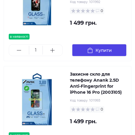
Код товару:
1011992
0
1 499 грн.
в наявності
Купити
Захисне скло для
телефону Anank 2.5D
Anti-Fingerprint for
iPhone 16 Pro (2003105)
Код товару:
1011993
0
1 499 грн.