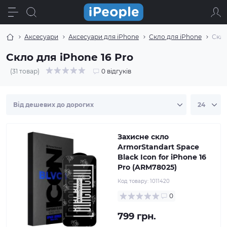
Аксесуари
Аксесуари для iPhone
Скло для iPhone
Скло
Скло для iPhone 16 Pro
(31 товар)
0 відгуків
Захисне скло
ArmorStandart Space
Black Icon for iPhone 16
Pro (ARM78025)
Код товару:
1011420
0
799 грн.