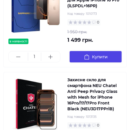
для Apple iPhone 16 Pro
(iLSPDL+16PR)
Код товару:
1010173
0
1 950 грн.
1 499 грн.
в наявності
Купити
Захисне скло для
смартфона NEU Chatel
Anti Peep Privacy Glass
with Mesh for iPhone
16Pro/17/17Pro Front
Black (NEU3D17PPriB)
Код товару:
1013135
0