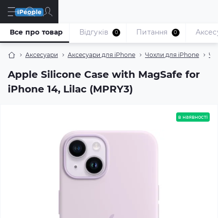
Все про товар
Відгуків
Питання
Аксес
0
0
Аксесуари
Аксесуари для iPhone
Чохли для iPhone
Чо
Apple Silicone Case with MagSafe for
iPhone 14, Lilac (MPRY3)
в наявності