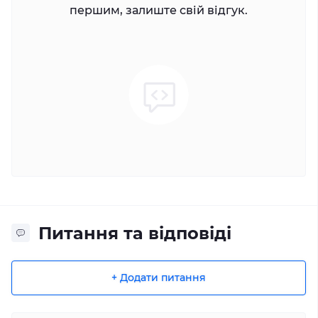
першим, залиште свій відгук.
процесу проектування та виробництва. Так що він не
тільки чудово виглядає, але й захищає ваш iPhone від
подряпин та падінь.
Питання та відповіді
+ Додати питання