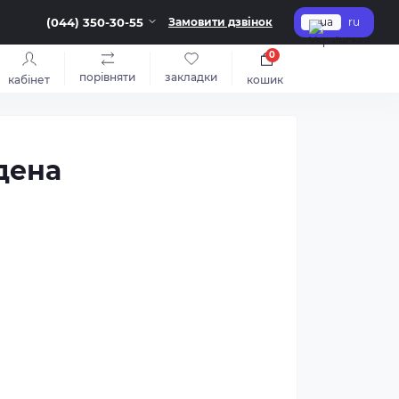
(044) 350-30-55
Замовити дзвінок
ua
ru
0
порівняти
закладки
кабінет
кошик
дена