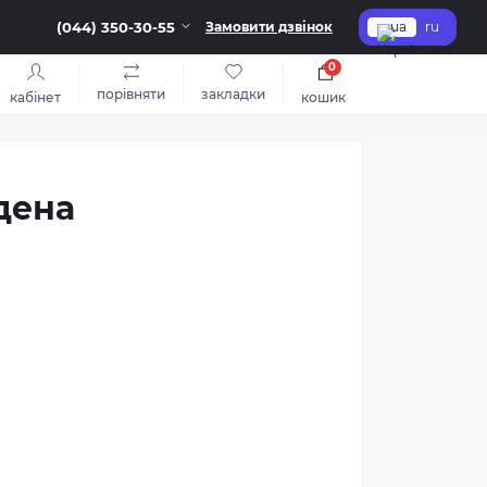
(044) 350-30-55
Замовити дзвінок
ua
ru
0
порівняти
закладки
кабінет
кошик
дена