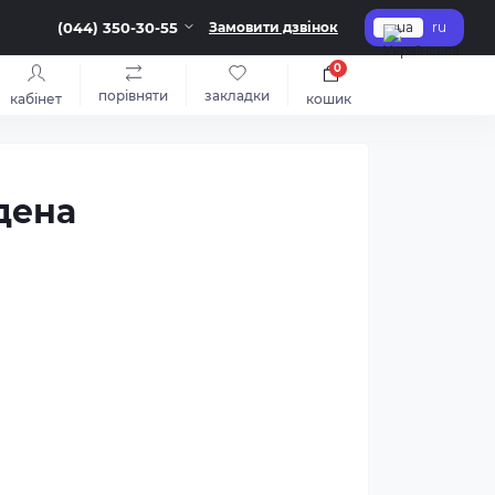
(044) 350-30-55
Замовити дзвінок
ua
ru
0
порівняти
закладки
кабінет
кошик
дена