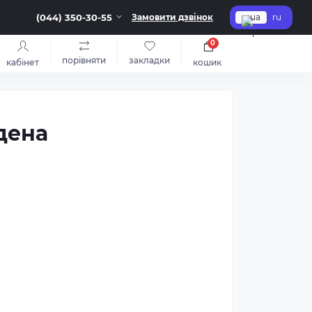
(044) 350-30-55
Замовити дзвінок
ua
ru
0
порівняти
закладки
кабінет
кошик
дена