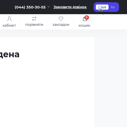
(044) 350-30-55
Замовити дзвінок
ua
ru
0
порівняти
закладки
кабінет
кошик
дена