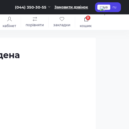
(044) 350-30-55
Замовити дзвінок
ua
ru
0
порівняти
закладки
кабінет
кошик
дена