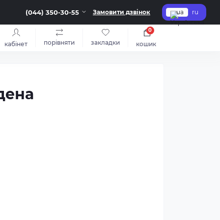
(044) 350-30-55
Замовити дзвінок
ua
ru
0
порівняти
закладки
кабінет
кошик
дена