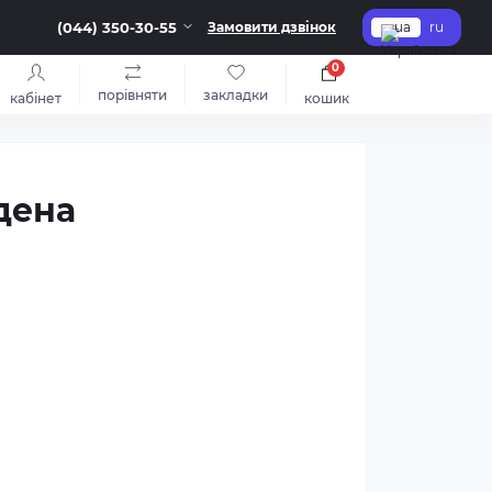
(044) 350-30-55
Замовити дзвінок
ua
ru
0
порівняти
закладки
кабінет
кошик
дена