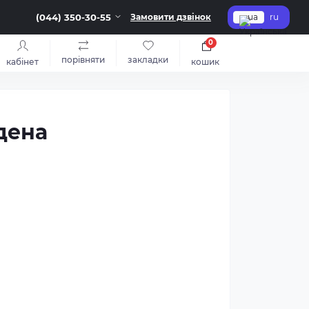
(044) 350-30-55
Замовити дзвінок
ua
ru
0
порівняти
закладки
кабінет
кошик
дена