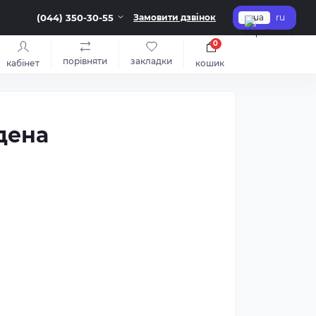
(044) 350-30-55
Замовити дзвінок
ua
ru
0
порівняти
закладки
кабінет
кошик
дена