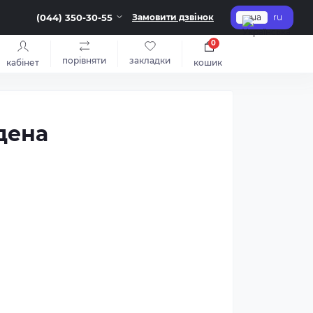
(044) 350-30-55
Замовити дзвінок
ua
ru
0
порівняти
закладки
кабінет
кошик
дена