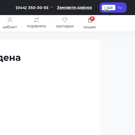
(044) 350-30-55
Замовити дзвінок
ua
ru
0
порівняти
закладки
кабінет
кошик
дена