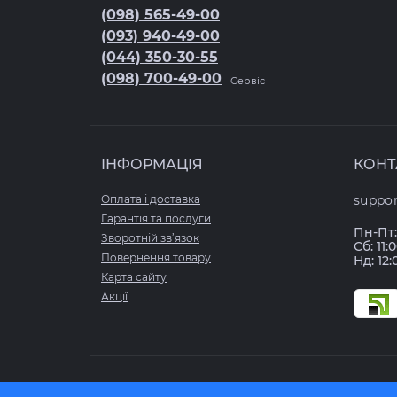
(098) 565-49-00
Б/У iPhone 12 mini
Корпуси для телефонів
(093) 940-49-00
(044) 350-30-55
Б/У iPhone 11 Pro Max
(098) 700-49-00
Мікросхеми для телефонів
Сервіс
Б/У iPhone 11 Pro
Оригінальні коробки
Б/У iPhone 11
ІНФОРМАЦІЯ
КОНТ
Тримачі SIM-карти
Б/У iPhone Xs Max
Оплата і доставка
suppor
Гарантія та послуги
Шлейфи для телефонів
Пн-Пт: 
Зворотній зв’язок
Б/У iPhone XR
Сб: 11:
Повернення товару
Нд: 12:
Карта сайту
Б/У iPhone X
Акції
Б/У iPhone Xs