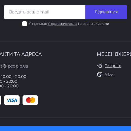
Підпишіться
Я прочитав
Угода користувача
і згоден з вимогами
АКТИ ТА АДРЕСА
МЕСЕНДЖЕР
t@ipeople.ua
Telegram
Viber
10:00 - 20:00
00 - 20:00
00 - 20:00
Працює на
ocStore