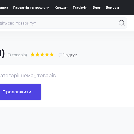
тавка
Гарантія та послуги
Кредит
Trade-In
Блог
Бонуси
M)
(0 товарів)
1 відгук
категорії немає товарів
Продовжити