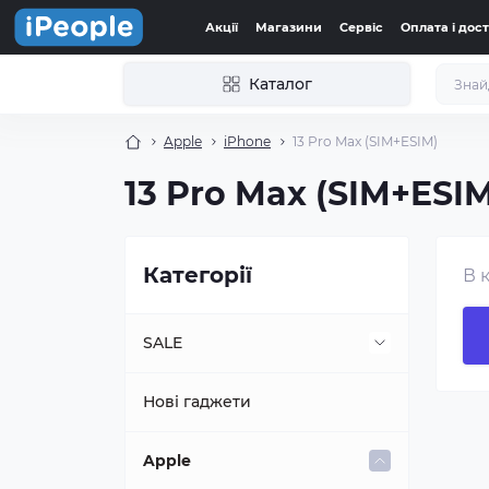
Акції
Магазини
Сервіс
Оплата і дос
Каталог
Apple
іPhone
13 Pro Max (SIM+ESIM)
13 Pro Max (SIM+ESI
Категорії
В 
SALE
Нові гаджети
Топ продажів
Apple
Техніка