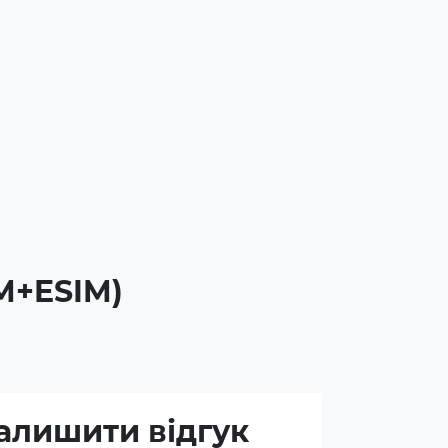
IM+ESIM)
алишити відгук